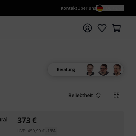
Kontakt
Über uns
DE / €
e mit Suchwort {searchTerm} starten
Beratung
Beliebtheit
373
€
ral
UVP:
459,99
€
-19%