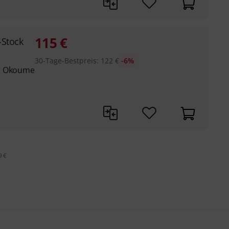
115
€
-Stock
30-Tage-Bestpreis
:
122
€
-6%
es Okoume
9 €