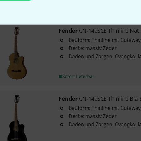
Sofort lieferbar
Fender
CN-140SCE Thinline Nat 
Bauform: Thinline mit Cutaway
Decke: massiv Zeder
Boden und Zargen: Ovangkol l
Sofort lieferbar
Fender
CN-140SCE Thinline Bla 
Bauform: Thinline mit Cutaway
Decke: massiv Zeder
Boden und Zargen: Ovangkol l