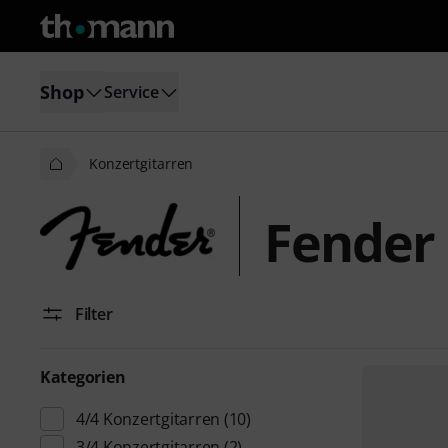
Shop
Service
Konzertgitarren
Fender 
Filter
Kategorien
4/4 Konzertgitarren
(10)
3/4 Konzertgitarren
(2)