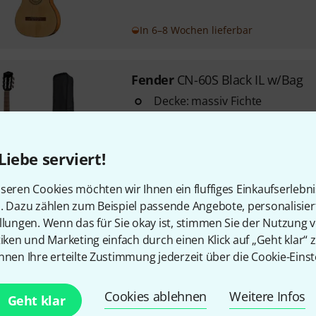
In 6–8 Wochen lieferbar
Fender
CN-60S Black IL w/Bag
Decke: massiv Fichte
Boden und Zargen: Mahagoni l
Hals: Mahagoni
Liebe serviert!
In 1–2 Wochen lieferbar
seren Cookies möchten wir Ihnen ein fluffiges Einkaufserlebn
n. Dazu zählen zum Beispiel passende Angebote, personalisie
llungen. Wenn das für Sie okay ist, stimmen Sie der Nutzung 
Fender
CN-60S Natural WN w/B
tiken und Marketing einfach durch einen Klick auf „Geht klar“ z
Decke: massiv Fichte
nnen Ihre erteilte Zustimmung jederzeit über die Cookie-Einst
Scalloped X Bracing
Boden und Zargen: Mahagoni l
Cookies ablehnen
Weitere Infos
Geht klar