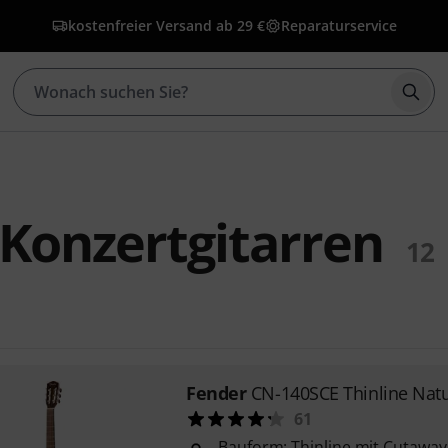
kostenfreier Versand ab 29 €
Reparaturservice
Such
Konzertgitarren
12
Fender
CN-140SCE Thinline Natu
61
Bauform: Thinline mit Cutaway