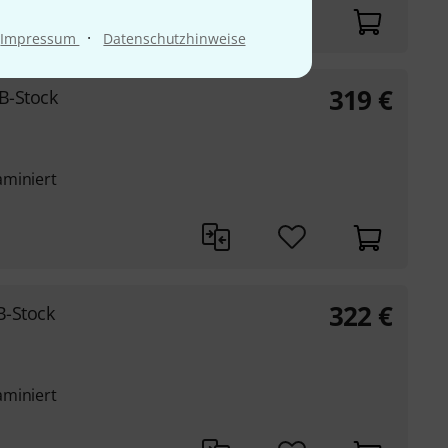
·
Impressum
Datenschutzhinweise
319
€
B-Stock
aminiert
322
€
B-Stock
aminiert