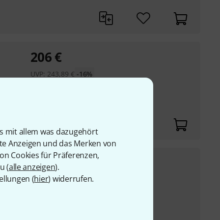
206
€
UVP:
243,89
€
-16%
aminiert
is mit allem was dazugehört
rte Anzeigen und das Merken von
von Cookies für Präferenzen,
209
€
ag
u (
alle anzeigen
).
ellungen (
hier
) widerrufen.
UVP:
243,89
€
-14%
aminiert