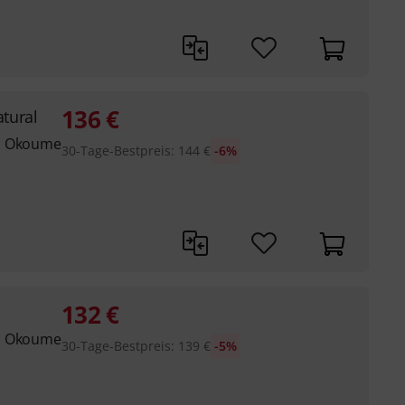
136
€
tural
es Okoume
30-Tage-Bestpreis
:
144
€
-6%
132
€
es Okoume
30-Tage-Bestpreis
:
139
€
-5%