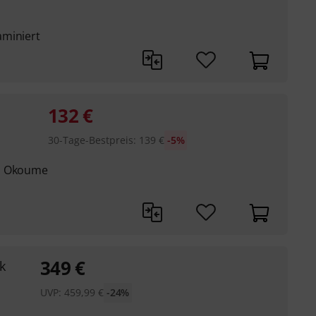
aminiert
132
€
30-Tage-Bestpreis
:
139
€
-5%
es Okoume
349
€
k
UVP:
459,99
€
-24%