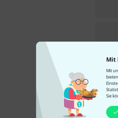
Mit 
Mit un
biete
Einste
Statis
Sie kö