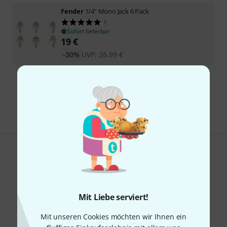
Fender
1/4" Mono Jack 6 Pack
1
Sofort lieferbar
19
€
-30%
UVP:
26,99
€
Kostenloser Versand ab 29 €
Alle Preise inkl. MwSt.
Gefällt Ihnen, was Sie sehen?
Teilen
Hilfe & Feedback
Mit Liebe serviert!
Mit unseren Cookies möchten wir Ihnen ein