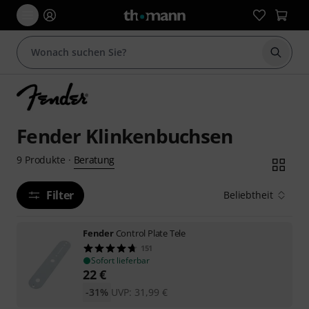
Suche 
Fender Klinkenbuchsen
Beratung
9
Produkte
·
Filter
Beliebtheit
Fender
Control Plate Tele
151
Sofort lieferbar
22
€
-31%
UVP:
31,99
€