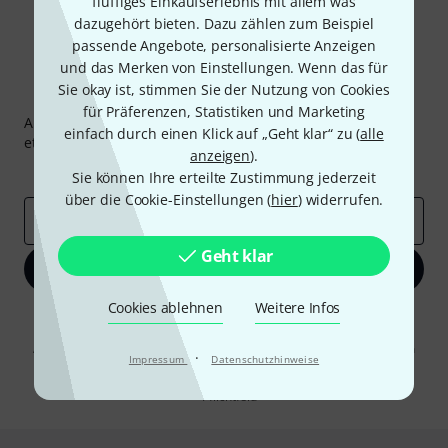
fluffiges Einkaufserlebnis mit allem was
dazugehört bieten. Dazu zählen zum Beispiel
passende Angebote, personalisierte Anzeigen
und das Merken von Einstellungen. Wenn das für
Sie okay ist, stimmen Sie der Nutzung von Cookies
Thomann Newsletter
für Präferenzen, Statistiken und Marketing
Abonniere den Thomann Newsletter und gewinne mit
einfach durch einen Klick auf „Geht klar“ zu (
alle
etwas Glück einen von
50 Gutscheinen
über jeweils
50€
!
anzeigen
).
Inspirierende Beiträge
Deals
Thomann Insights
Sie können Ihre erteilte Zustimmung jederzeit
über die Cookie-Einstellungen (
hier
) widerrufen.
E-Mail-Adresse
*
Geht klar
Jetzt anmelden
Cookies ablehnen
Weitere Infos
Mit Klick auf „Jetzt anmelden“ stimmen Sie dem Erhalt von E-Mail-
Werbung und einer Messung des E-Mail-Nutzungsverhaltens zu. Die
Abmeldung ist jederzeit möglich. Weitere Informationen finden Sie in
·
Impressum
Datenschutzhinweise
unseren
Datenschutzhinweisen
.
* Pflichtfeld