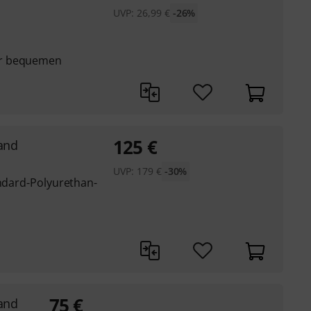
UVP:
26,99
€
-26%
ür bequemen
125
€
and
UVP:
179
€
-30%
andard-Polyurethan-
75
€
and