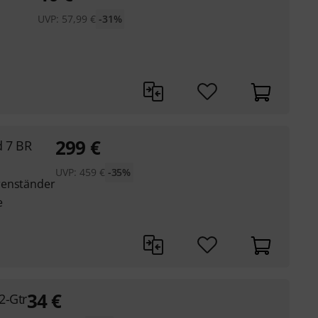
UVP:
57,99
€
-31%
299
€
d 7 BR
UVP:
459
€
-35%
renständer
e
34
€
2-Gtr