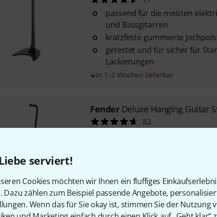
passend für die meisten elektr
und Bassgitarren
kratzfeste gummierte Jochpol
getestet und für sicher für St
Lackierungen
In 1–2 Wochen lieferbar
Fender
Deluxe Hanging Guitar S
82
höhenverstellbare Halsauflage
Metall Konstruktion
Liebe serviert!
einfach zusammenklappbar f
Transport
seren Cookies möchten wir Ihnen ein fluffiges Einkaufserlebn
Sofort lieferbar
n. Dazu zählen zum Beispiel passende Angebote, personalisie
llungen. Wenn das für Sie okay ist, stimmen Sie der Nutzung 
tiken und Marketing einfach durch einen Klick auf „Geht klar“ z