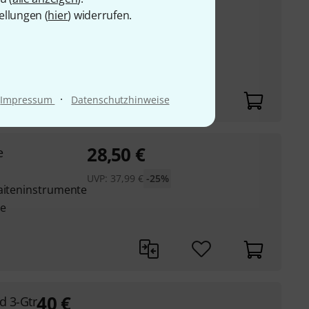
33
€
3-Gtr
ellungen (
hier
) widerrufen.
30-Tage-Bestpreis
:
37
€
-11%
·
Impressum
Datenschutzhinweise
28,50
€
e
UVP:
37,99
€
-25%
Saiteninstrumente
se
40
€
d 3-Gtr