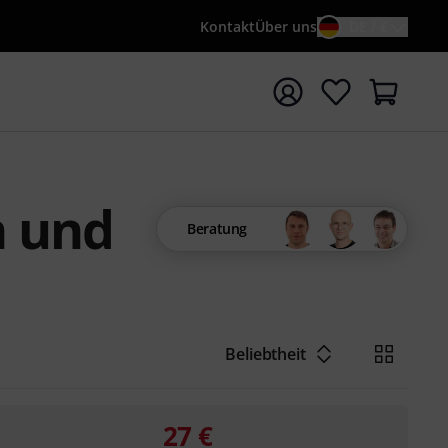
Kontakt
Über uns
DE / €
e mit Suchwort {searchTerm} starten
n und
Beratung
Beliebtheit
27
€