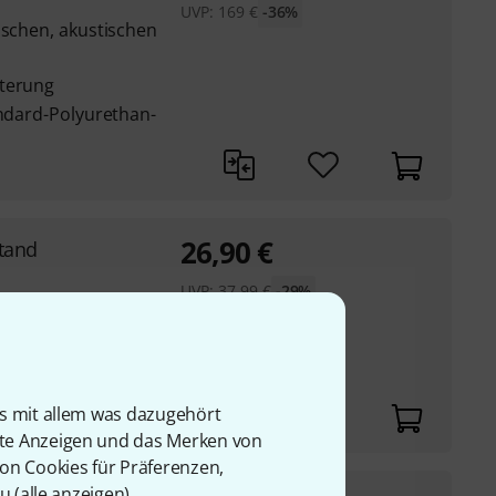
UVP:
169
€
-36%
ischen, akustischen
sterung
andard-Polyurethan-
26,90
€
tand
UVP:
37,99
€
-29%
ür bequemen
is mit allem was dazugehört
rte Anzeigen und das Merken von
von Cookies für Präferenzen,
u (
alle anzeigen
).