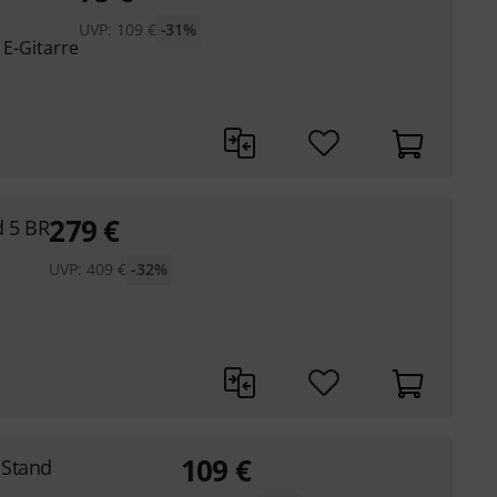
UVP:
109
€
-31%
 E-Gitarre
279
€
d 5 BR
UVP:
409
€
-32%
109
€
 Stand