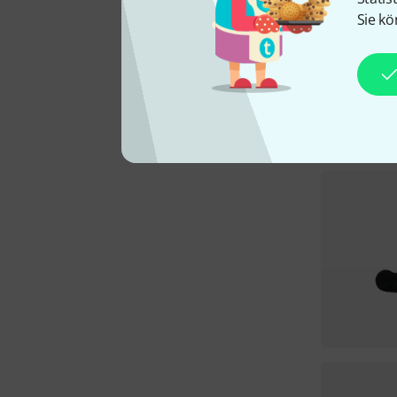
Sie kö