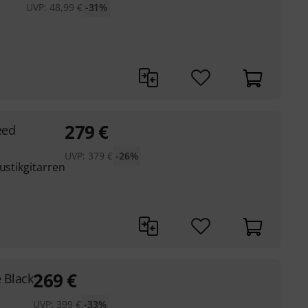
UVP:
48,99
€
-31%
279
€
eed
UVP:
379
€
-26%
ustikgitarren
269
€
 Black
UVP:
399
€
-33%