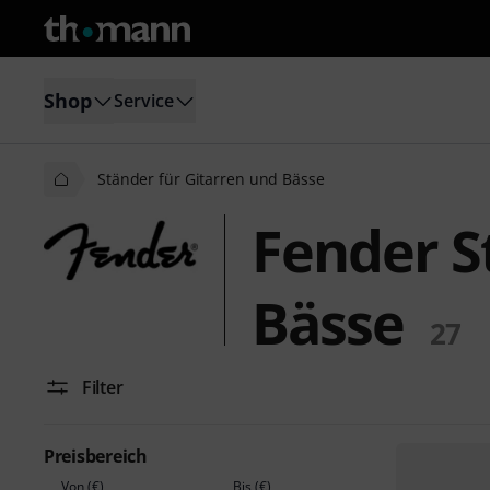
Shop
Service
Ständer für Gitarren und Bässe
Fender S
Bässe
27
Filter
Preisbereich
Von (€)
Bis (€)