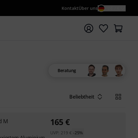
Kontakt
Über uns
DE / €
e mit Suchwort {searchTerm} starten
Beratung
Beliebtheit
165
€
d M
UVP:
219
€
-25%
oxiertem Aluminium