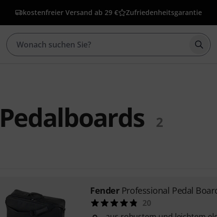
kostenfreier Versand ab 29 €
Zufriedenheitsgarantie
Such
 Pedalboards
2
Fender
Professional Pedal Boar
20
aus robustem und leichtem el