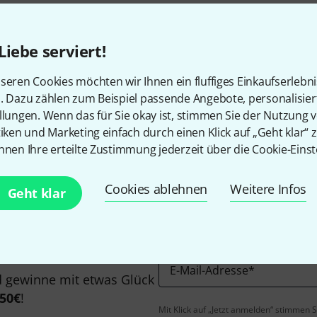
Liebe serviert!
seren Cookies möchten wir Ihnen ein fluffiges Einkaufserlebn
n. Dazu zählen zum Beispiel passende Angebote, personalisie
Gefällt Ihnen, was Sie sehen?
llungen. Wenn das für Sie okay ist, stimmen Sie der Nutzung 
tiken und Marketing einfach durch einen Klick auf „Geht klar“ z
nnen Ihre erteilte Zustimmung jederzeit über die Cookie-Einst
Teilen
Hilfe & Feedback
Cookies ablehnen
Weitere Infos
Geht klar
E-Mail-Adresse
*
 gewinne mit etwas Glück
50€
!
Mit Klick auf „Jetzt anmelden“ stimmen