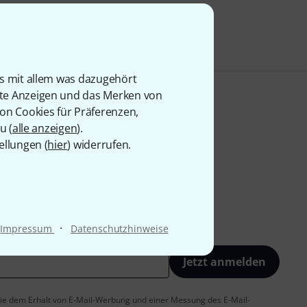
is mit allem was dazugehört
rte Anzeigen und das Merken von
von Cookies für Präferenzen,
u (
alle anzeigen
).
ellungen (
hier
) widerrufen.
·
Impressum
Datenschutzhinweise
Jetzt anmelden
 Sie dem Erhalt von E-Mail-Werbung und einer Messung des E-Mail-