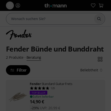
Suche 
Fender Bünde und Bunddraht
Beratung
2
Produkte
·
Filter
Beliebtheit
Fender
Standard Guitar Frets
129
TOP-SELLER
Sofort lieferbar
14,90
€
-29%
UVP:
20,99
€