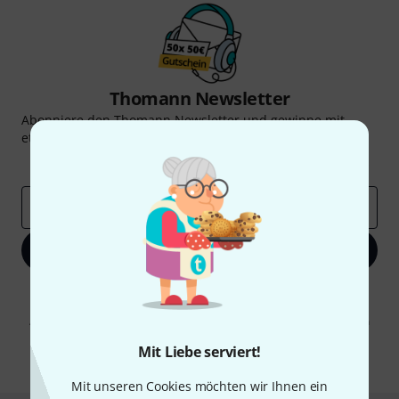
Thomann Newsletter
Abonniere den Thomann Newsletter und gewinne mit
etwas Glück einen von
50 Gutscheinen
über jeweils
50€
!
Inspirierende Beiträge
Deals
Thomann Insights
E-Mail-Adresse
*
Jetzt anmelden
Mit Klick auf „Jetzt anmelden“ stimmen Sie dem Erhalt von E-Mail-
Werbung und einer Messung des E-Mail-Nutzungsverhaltens zu. Die
Abmeldung ist jederzeit möglich. Weitere Informationen finden Sie in
unseren
Datenschutzhinweisen
.
Mit Liebe serviert!
* Pflichtfeld
Mit unseren Cookies möchten wir Ihnen ein