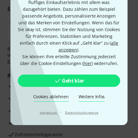
fluffiges Einkaufserlebnis mit allem was
Sicher einkaufen & bezahlen
dazugehört bieten. Dazu zählen zum Beispiel
passende Angebote, personalisierte Anzeigen
und das Merken von Einstellungen. Wenn das für
Sie okay ist, stimmen Sie der Nutzung von Cookies
für Präferenzen, Statistiken und Marketing
einfach durch einen Klick auf „Geht klar“ zu (
alle
Bezahlen Sie vertraulich und sicher per Nachnahme,
anzeigen
).
Vorkasse, PayPal, Amazon Pay,
Klarna Sofort bezahlen
,
Sie können Ihre erteilte Zustimmung jederzeit
Klarna Ratenzahlung
oder Kreditkarte.
über die Cookie-Einstellungen (
hier
) widerrufen.
Ihre Vorteile
Geht klar
3 Jahre Thomann Garantie
Cookies ablehnen
Weitere Infos
30 Tage Money-Back-Garantie
Reparaturservice
·
Impressum
Datenschutzhinweise
Beratung durch Fachexperten
Zufriedenheitsgarantie