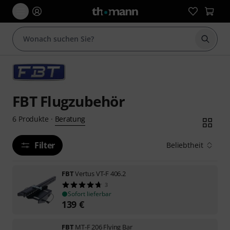
Suche 
FBT Flugzubehör
Beratung
6
Produkte
·
Filter
Beliebtheit
FBT
Vertus VT-F 406.2
3
Sofort lieferbar
139
€
FBT
MT-F 206 Flying Bar