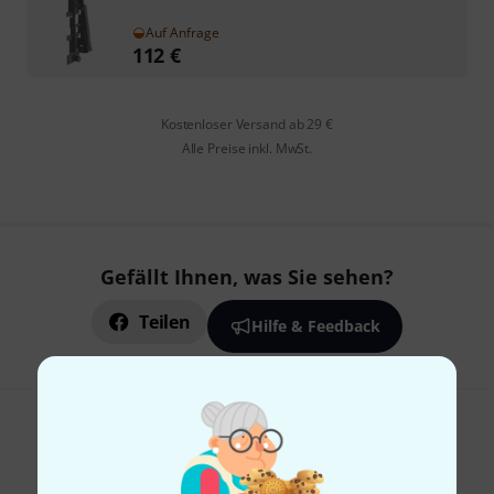
Auf Anfrage
112
€
Kostenloser Versand ab 29 €
Alle Preise inkl. MwSt.
Gefällt Ihnen, was Sie sehen?
Teilen
Hilfe & Feedback