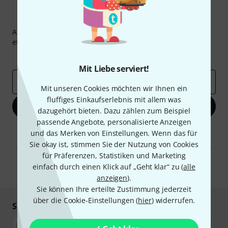
Thomann Newsletter
Abonniere den Thomann Newsletter und gewinne mit
etwas Glück einen von
50 Gutscheinen
über jeweils
50€
!
Inspirierende Beiträge
Deals
Thomann Insights
Mit Liebe serviert!
E-Mail-Adresse
*
Mit unseren Cookies möchten wir Ihnen ein
fluffiges Einkaufserlebnis mit allem was
Jetzt anmelden
dazugehört bieten. Dazu zählen zum Beispiel
passende Angebote, personalisierte Anzeigen
Mit Klick auf „Jetzt anmelden“ stimmen Sie dem Erhalt von E-Mail-
und das Merken von Einstellungen. Wenn das für
Werbung und einer Messung des E-Mail-Nutzungsverhaltens zu. Die
Sie okay ist, stimmen Sie der Nutzung von Cookies
Abmeldung ist jederzeit möglich. Weitere Informationen finden Sie in
für Präferenzen, Statistiken und Marketing
unseren
Datenschutzhinweisen
.
einfach durch einen Klick auf „Geht klar“ zu (
alle
* Pflichtfeld
anzeigen
).
Sie können Ihre erteilte Zustimmung jederzeit
über die Cookie-Einstellungen (
hier
) widerrufen.
Sicher einkaufen & bezahlen