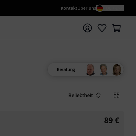
Kontakt
Über uns
DE / €
e mit Suchwort {searchTerm} starten
Beratung
Beliebtheit
89
€