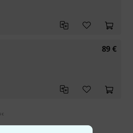
89
€
9 €