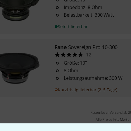
Impedanz: 8 Ohm
Belastbarkeit: 300 Watt
Sofort lieferbar
Fane
Sovereign Pro 10-300
12
Größe: 10"
8 Ohm
Leistungsaufnahme: 300 W
Kurzfristig lieferbar (2–5 Tage)
Kostenloser Versand ab 2
Alle Preise inkl. MwSt.