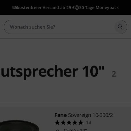
kostenfreier Versand ab 29 €
30 Tage Moneyback
Such
utsprecher 10"
2
Fane
Sovereign 10-300/2
14
Größe: 10"