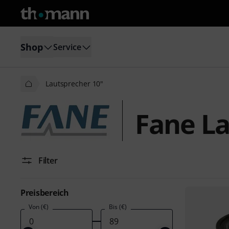
Shop
Service
Lautsprecher 10"
Fane La
Filter
Preisbereich
Von (€)
Bis (€)