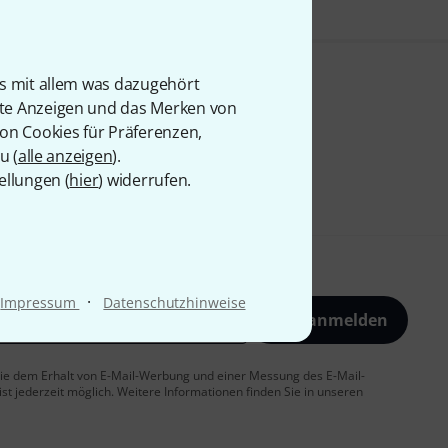
is mit allem was dazugehört
rte Anzeigen und das Merken von
von Cookies für Präferenzen,
u (
alle anzeigen
).
ellungen (
hier
) widerrufen.
·
Impressum
Datenschutzhinweise
Jetzt anmelden
 Sie dem Erhalt von E-Mail-Werbung und einer Messung des E-Mail-
t jederzeit möglich. Weitere Informationen finden Sie in unseren