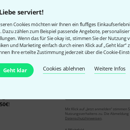
Liebe serviert!
seren Cookies möchten wir Ihnen ein fluffiges Einkaufserlebn
Gefällt Ihnen, was Sie sehen?
n. Dazu zählen zum Beispiel passende Angebote, personalisie
llungen. Wenn das für Sie okay ist, stimmen Sie der Nutzung 
Teilen
Hilfe & Feedback
tiken und Marketing einfach durch einen Klick auf „Geht klar“ z
nnen Ihre erteilte Zustimmung jederzeit über die Cookie-Einst
Cookies ablehnen
Weitere Infos
Geht klar
E-Mail-Adresse
*
 gewinne mit etwas Glück
50€
!
Mit Klick auf „Jetzt anmelden“ stimmen
Nutzungsverhaltens zu. Die Abmeldung is
Datenschutzhinweisen
.
* Pflichtfeld