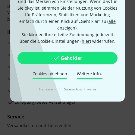
und das Merken von Einstellungen. Wenn das für
Bezahlen Sie vertraulich und sicher per Nachnahme,
Sie okay ist, stimmen Sie der Nutzung von Cookies
Vorkasse, PayPal, Amazon Pay,
Klarna Sofort bezahlen
,
für Präferenzen, Statistiken und Marketing
Klarna Ratenzahlung
oder Kreditkarte.
einfach durch einen Klick auf „Geht klar“ zu (
alle
anzeigen
).
Ihre Vorteile
Sie können Ihre erteilte Zustimmung jederzeit
über die Cookie-Einstellungen (
hier
) widerrufen.
3 Jahre Thomann Garantie
30 Tage Money-Back-Garantie
Geht klar
Reparaturservice
Cookies ablehnen
Weitere Infos
Beratung durch Fachexperten
·
Zufriedenheitsgarantie
Impressum
Datenschutzhinweise
Europas größtes Versandlager
Service
Versandkosten und Lieferzeiten