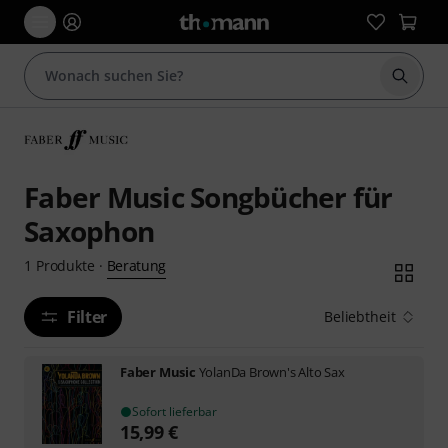
Suche 
Faber Music Songbücher für
Saxophon
Beratung
1
Produkte
·
Filter
Beliebtheit
Faber Music
YolanDa Brown's Alto Sax
Sofort lieferbar
15,99
€