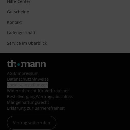
Hilfe-Center
Gutscheine
Kontakt
Ladengeschäft
Service im Überblick
AGB
/
Impressum
Datenschutzhinweise
Cookie-Einstellungen
Widerrufsrecht für Verbraucher
Bestellvorgang/Vertragsabschluss
Mängelhaftungsrecht
Erklärung zur Barrierefreiheit
Vertrag widerrufen