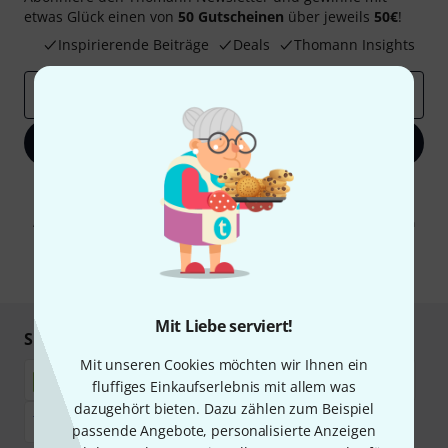
etwas Glück einen von
50 Gutscheinen
über jeweils
50€
!
Inspirierende Beiträge
Deals
Thomann Insights
E-Mail-Adresse
*
Jetzt anmelden
Mit Klick auf „Jetzt anmelden“ stimmen Sie dem Erhalt von E-Mail-
Werbung und einer Messung des E-Mail-Nutzungsverhaltens zu. Die
Abmeldung ist jederzeit möglich. Weitere Informationen finden Sie in
unseren
Datenschutzhinweisen
.
* Pflichtfeld
Mit Liebe serviert!
Sicher einkaufen & bezahlen
Mit unseren Cookies möchten wir Ihnen ein
fluffiges Einkaufserlebnis mit allem was
dazugehört bieten. Dazu zählen zum Beispiel
passende Angebote, personalisierte Anzeigen