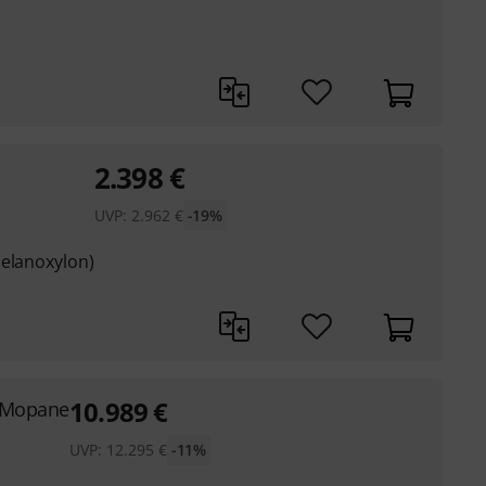
2.398
€
UVP:
2.962
€
-19%
melanoxylon)
10.989
€
t Mopane
UVP:
12.295
€
-11%