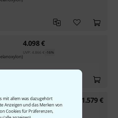
4.098
€
UVP:
4.866
€
-16%
melanoxylon)
1.579
€
is mit allem was dazugehört
rte Anzeigen und das Merken von
von Cookies für Präferenzen,
melanoxylon)
u (
alle anzeigen
).