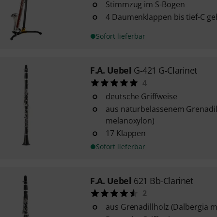
Stimmzug im S-Bogen
4 Daumenklappen bis tief-C g
Sofort lieferbar
F.A. Uebel
G-421 G-Clarinet
4
deutsche Griffweise
aus naturbelassenem Grenadill
melanoxylon)
17 Klappen
Sofort lieferbar
F.A. Uebel
621 Bb-Clarinet
2
aus Grenadillholz (Dalbergia 