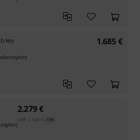
1.685
€
Eb key
melanoxylon)
2.279
€
UVP:
2.540
€
-10%
noxylon)