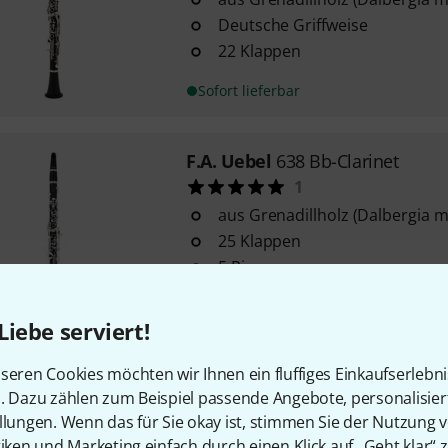
Deutsche Griffweise
22 Klappen
Sofort lieferbar
F.A. Uebel
638 Bb-Clarinet
1
aus Grenadillholz (Dalbergia 
25 Klappen
5 Ringe
Sofort lieferbar
Liebe serviert!
seren Cookies möchten wir Ihnen ein fluffiges Einkaufserlebn
F.A. Uebel
Classic Bb-Clarinet
n. Dazu zählen zum Beispiel passende Angebote, personalisie
3
llungen. Wenn das für Sie okay ist, stimmen Sie der Nutzung 
aus Grenadillholz (Dalbergia 
tiken und Marketing einfach durch einen Klick auf „Geht klar“ z