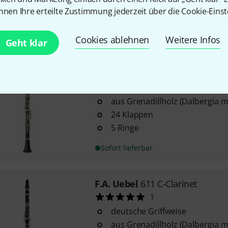
Boehm Griffweise
nnen Ihre erteilte Zustimmung jederzeit über die Cookie-Einst
17 Klappen
Sofort lieferbar
Cookies ablehnen
Weitere Infos
Geht klar
F.A. Uebel
634 Bb-Clarinet
4
aus Grenadillholz (Dalbergia 
24 Klappen
5 Ringe
Sofort lieferbar
F.A. Uebel
611 C-Clarinet
1
deutsche Griffweise
aus Grenadillholz (Dalbergia 