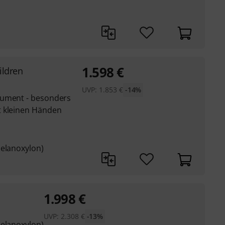
1.598
€
ildren
UVP:
1.853
€
-14%
rument - besonders
t kleinen Händen
melanoxylon)
1.998
€
UVP:
2.308
€
-13%
melanoxylon)