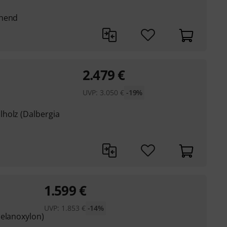
ehend
2.479
€
UVP:
3.050
€
-19%
holz (Dalbergia
1.599
€
UVP:
1.853
€
-14%
melanoxylon)