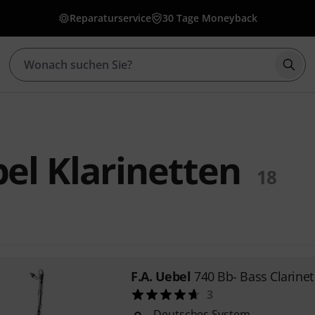
Reparaturservice
30 Tage Moneyback
Such
bel Klarinetten
18
F.A. Uebel
740 Bb- Bass Clarinet
3
Deutsches System