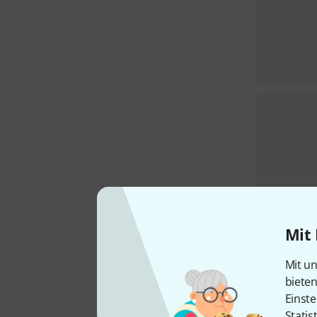
Mit 
Mit un
biete
Einste
Statis