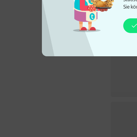
Sie kö