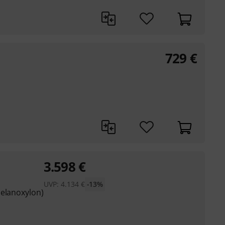
729
€
3.598
€
UVP:
4.134
€
-13%
melanoxylon)