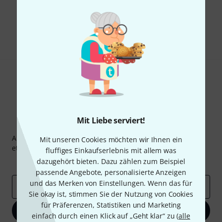
Gefällt Ihnen, was Sie sehen?
Teilen
Hilfe & Feedback
Mit Liebe serviert!
Thomann Newsletter
Abonniere den Thomann Newsletter und gewinne mit
Mit unseren Cookies möchten wir Ihnen ein
etwas Glück einen von
50 Gutscheinen
über jeweils
50€
!
fluffiges Einkaufserlebnis mit allem was
dazugehört bieten. Dazu zählen zum Beispiel
Inspirierende Beiträge
Deals
Thomann Insights
passende Angebote, personalisierte Anzeigen
und das Merken von Einstellungen. Wenn das für
E-Mail-Adresse
*
Sie okay ist, stimmen Sie der Nutzung von Cookies
für Präferenzen, Statistiken und Marketing
Jetzt anmelden
einfach durch einen Klick auf „Geht klar“ zu (
alle