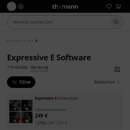
Suche 
Expressive E Software
Beratung
7
Produkte
·
Filter
Beliebtheit
Expressive E
Soliste Suite
Download-Lizenz
249
€
-17%
UVP:
299
€