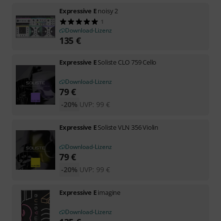
Expressive E
noisy 2
1
Download-Lizenz
135
€
Expressive E
Soliste CLO 759 Cello
Download-Lizenz
79
€
-20%
UVP:
99
€
Expressive E
Soliste VLN 356 Violin
Download-Lizenz
79
€
-20%
UVP:
99
€
Expressive E
imagine
Download-Lizenz