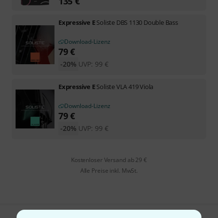
135
€
Expressive E
Soliste DBS 1130 Double Bass
Download-Lizenz
79
€
-20%
UVP:
99
€
Expressive E
Soliste VLA 419 Viola
Download-Lizenz
79
€
-20%
UVP:
99
€
Kostenloser Versand ab 29 €
Alle Preise inkl. MwSt.