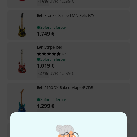
-16%
UVP:
1.299
€
Evh
Frankie Striped MN Relic B/Y
Sofort lieferbar
1.749
€
Evh
Stripe Red
57
Sofort lieferbar
1.019
€
-27%
UVP:
1.399
€
Evh
5150 DX Baked Maple PCDR
Sofort lieferbar
1.299
€
-10%
UVP:
1.449
€
Evh
5150 DX Baked Maple LMZ