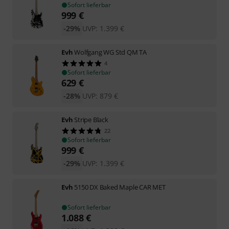
Sofort lieferbar
999
€
-29%
UVP:
1.399
€
Evh
Wolfgang WG Std QM TA
4
Sofort lieferbar
629
€
-28%
UVP:
879
€
Evh
Stripe Black
22
Sofort lieferbar
999
€
-29%
UVP:
1.399
€
Evh
5150 DX Baked Maple CAR MET
Sofort lieferbar
1.088
€