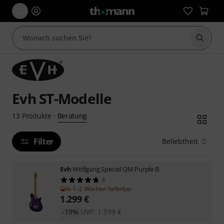
Suche 
Evh ST-Modelle
Beratung
13
Produkte
·
Filter
Beliebtheit
Evh
Wolfgang Special QM Purple B
8
In 1–2 Wochen lieferbar
1.299
€
-19%
UVP:
1.599
€