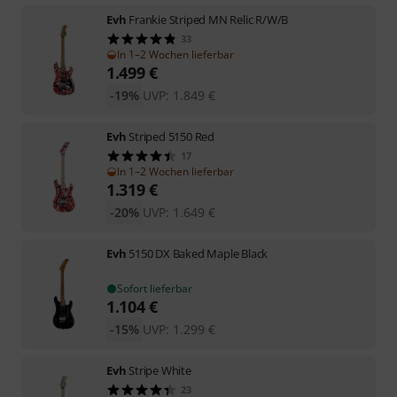
Evh
Frankie Striped MN Relic R/W/B
33
In 1–2 Wochen lieferbar
1.499
€
-19%
UVP:
1.849
€
Evh
Striped 5150 Red
17
In 1–2 Wochen lieferbar
1.319
€
-20%
UVP:
1.649
€
Evh
5150 DX Baked Maple Black
Sofort lieferbar
1.104
€
-15%
UVP:
1.299
€
Evh
Stripe White
23