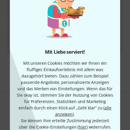
Sofort lieferbar
1.299
€
-10%
UVP:
1.449
€
Evh
5150 DX Baked Maple PC B-Stock
Sofort lieferbar
1.049
€
Mit Liebe serviert!
Mit unseren Cookies möchten wir Ihnen ein
Kostenloser Versand ab 29 €
fluffiges Einkaufserlebnis mit allem was
Alle Preise inkl. MwSt.
dazugehört bieten. Dazu zählen zum Beispiel
passende Angebote, personalisierte Anzeigen
und das Merken von Einstellungen. Wenn das für
Sie okay ist, stimmen Sie der Nutzung von Cookies
für Präferenzen, Statistiken und Marketing
Gefällt Ihnen, was Sie sehen?
einfach durch einen Klick auf „Geht klar“ zu (
alle
anzeigen
).
Teilen
Hilfe & Feedback
Sie können Ihre erteilte Zustimmung jederzeit
über die Cookie-Einstellungen (
hier
) widerrufen.