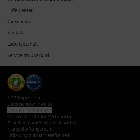
Hilfe-Center
Gutscheine
Kontakt
Ladengeschäft
Service im Überblick
AGB
/
Impressum
Datenschutzhinweise
Cookie-Einstellungen
Widerrufsrecht für Verbraucher
Bestellvorgang/Vertragsabschluss
Mängelhaftungsrecht
Erklärung zur Barrierefreiheit