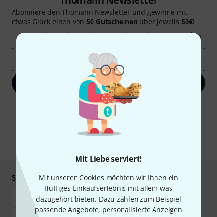
Thomann Newsletter
Abonniere den Thomann Newsletter und gewinne mit
etwas Glück einen von
50 Gutscheinen
über jeweils
50€
!
Inspirierende Beiträge
Deals
Thomann Insights
E-Mail-Adresse
*
Jetzt anmelden
Mit Klick auf „Jetzt anmelden“ stimmen Sie dem Erhalt von E-Mail-
Werbung und einer Messung des E-Mail-Nutzungsverhaltens zu. Die
Abmeldung ist jederzeit möglich. Weitere Informationen finden Sie in
unseren
Datenschutzhinweisen
.
* Pflichtfeld
Mit Liebe serviert!
Sicher einkaufen & bezahlen
Mit unseren Cookies möchten wir Ihnen ein
fluffiges Einkaufserlebnis mit allem was
dazugehört bieten. Dazu zählen zum Beispiel
passende Angebote, personalisierte Anzeigen