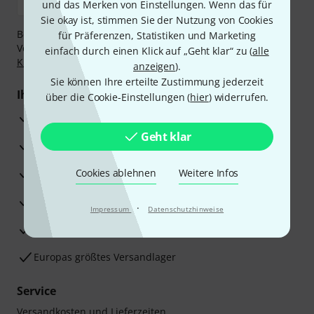
und das Merken von Einstellungen. Wenn das für
Sie okay ist, stimmen Sie der Nutzung von Cookies
Bezahlen Sie vertraulich und sicher per Nachnahme,
für Präferenzen, Statistiken und Marketing
Vorkasse, PayPal, Amazon Pay,
Klarna Sofort bezahlen
,
einfach durch einen Klick auf „Geht klar“ zu (
alle
Klarna Ratenzahlung
oder Kreditkarte.
anzeigen
).
Sie können Ihre erteilte Zustimmung jederzeit
Ihre Vorteile
über die Cookie-Einstellungen (
hier
) widerrufen.
3 Jahre Thomann Garantie
Geht klar
30 Tage Money-Back-Garantie
Reparaturservice
Cookies ablehnen
Weitere Infos
Beratung durch Fachexperten
·
Impressum
Datenschutzhinweise
Zufriedenheitsgarantie
Europas größtes Versandlager
Service
Versandkosten und Lieferzeiten