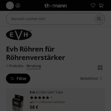
Suche 
Evh Röhren für
Röhrenverstärker
Beratung
1
Produkte
·
Filter
Beliebtheit
Evh
ECC83/12AX7 Tube
9
In 1–2 Wochen lieferbar
58
€