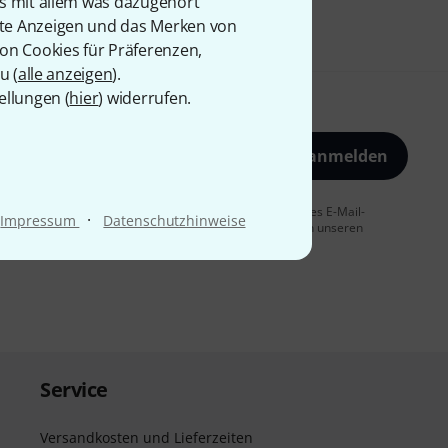
is mit allem was dazugehört
rte Anzeigen und das Merken von
von Cookies für Präferenzen,
u (
alle anzeigen
).
ellungen (
hier
) widerrufen.
Jetzt anmelden
 Sie dem Erhalt von E-Mail-Werbung und einer Messung des E-Mail-
·
Impressum
Datenschutzhinweise
t jederzeit möglich. Weitere Informationen finden Sie in unseren
Service
Versandkosten und Lieferzeiten