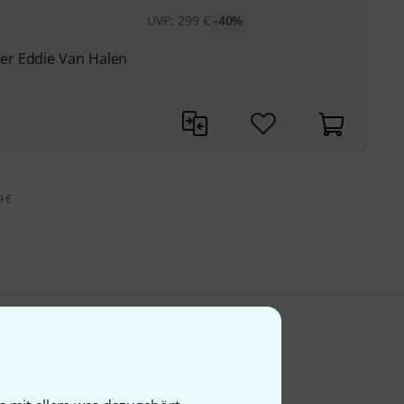
UVP:
299
€
-40%
er Eddie Van Halen
9 €