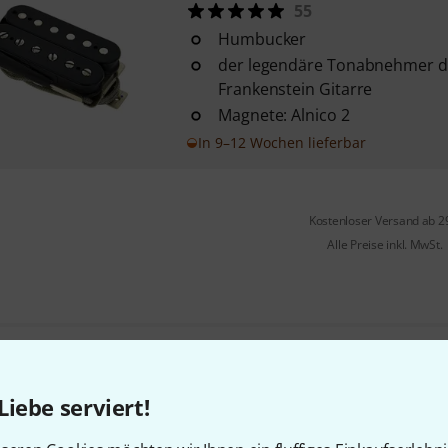
55
Humbucker
der legendäre Tonabnehmer d
Frankenstein Gitarre
Magnete: Alnico 2
In 9–12 Wochen lieferbar
Kostenloser Versand ab 2
Alle Preise inkl. MwSt.
Gefällt Ihnen, was Sie sehen?
Liebe serviert!
Teilen
Hilfe & Feedback