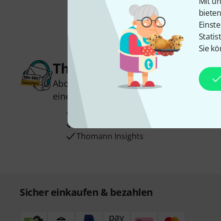
Mit un
biete
Einste
Statis
Sie kö
Thomann Newsletter
Abonniere den Thomann Newsletter und
einen von
50 Gutscheinen
über jeweils
Inspirierende Beiträge
Deals
Thomann Insights
Sicher einkaufen & bezahlen