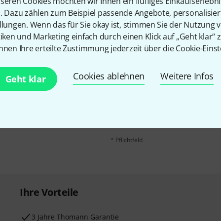
seren Cookies möchten wir Ihnen ein fluffiges Einkaufserlebn
n. Dazu zählen zum Beispiel passende Angebote, personalisie
llungen. Wenn das für Sie okay ist, stimmen Sie der Nutzung 
tiken und Marketing einfach durch einen Klick auf „Geht klar“ z
nnen Ihre erteilte Zustimmung jederzeit über die Cookie-Einst
Cookies ablehnen
Weitere Infos
E-Mail-Adresse
*
Geht klar
 gewinne mit etwas Glück
50€
!
Mit Klick auf „Jetzt anmelden“ stimmen
Nutzungsverhaltens zu. Die Abmeldung is
Datenschutzhinweisen
.
* Pflichtfeld
Ihre Vorteile
3 Jahre Thomann Garantie