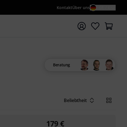
Kontakt
Über uns
DE / €
e mit Suchwort {searchTerm} starten
Beratung
Beliebtheit
179
€