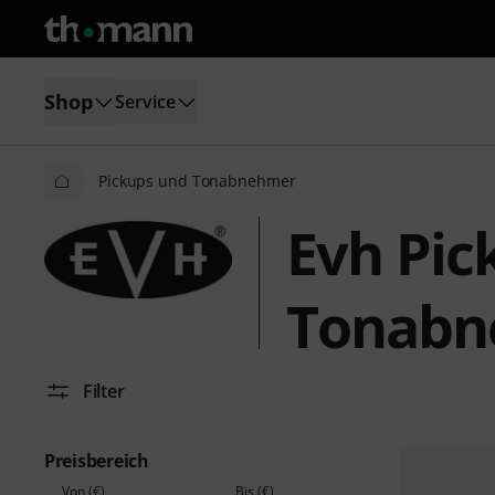
Shop
Service
Pickups und Tonabnehmer
Evh Pic
Tonabn
Filter
Preisbereich
Von (€)
Bis (€)