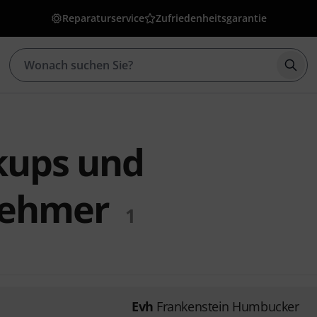
Reparaturservice
Zufriedenheitsgarantie
Such
kups und
ehmer
1
Evh
Frankenstein Humbucker