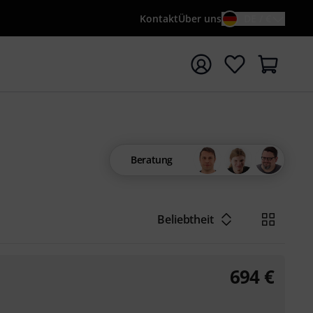
Kontakt
Über uns
DE / €
e mit Suchwort {searchTerm} starten
Beratung
Beliebtheit
694
€