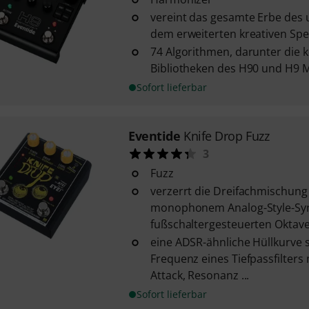
vereint das gesamte Erbe des 
dem erweiterten kreativen Sp
74 Algorithmen, darunter die 
Bibliotheken des H90 und H9 
Sofort lieferbar
Eventide
Knife Drop Fuzz
3
Fuzz
verzerrt die Dreifachmischung
monophonem Analog-Style-Syn
fußschaltergesteuerten Oktaven
eine ADSR-ähnliche Hüllkurve s
Frequenz eines Tiefpassfilters
Attack, Resonanz ...
Sofort lieferbar