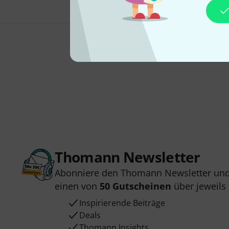
Thomann Newsletter
Abonniere den Thomann Newsletter und
einen von
50 Gutscheinen
über jeweils
Inspirierende Beiträge
Deals
Thomann Insights