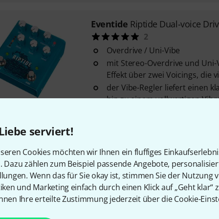
Eventide
Riptide Dual-voice Dri
2
Overdrive / Uni-Vibe
mit Stereo-Overdrive und Uni-V
Effekt über zwei Voicings, die vie
der Vibe-Regler liefert einen k
hin zu einem vollwertigen Vibr
Sofort lieferbar
Liebe serviert!
seren Cookies möchten wir Ihnen ein fluffiges Einkaufserlebn
Kostenloser Versand ab 2
n. Dazu zählen zum Beispiel passende Angebote, personalisie
Alle Preise inkl. MwSt.
llungen. Wenn das für Sie okay ist, stimmen Sie der Nutzung 
tiken und Marketing einfach durch einen Klick auf „Geht klar“ z
nnen Ihre erteilte Zustimmung jederzeit über die Cookie-Einst