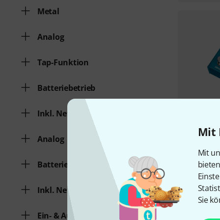
Metal
Analog
Tap-Funktion
Batteriebetrieb
Inkl. Netzteil
Mit 
Analog
Mit un
biete
Batteriebetrieb
Einste
Statis
Inkl. Netzteil
Sie kö
Ein- & Ausgangs Konfiguration