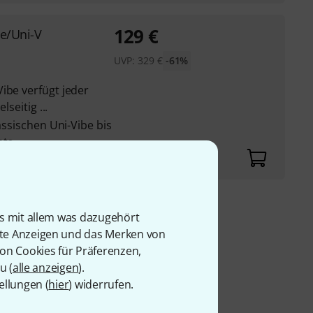
129
€
ve/Uni-V
UVP:
329
€
-61%
ibe verfügt jeder
lseitig ...
lassischen Uni-Vibe bis
ato
is mit allem was dazugehört
9 €
rte Anzeigen und das Merken von
von Cookies für Präferenzen,
u (
alle anzeigen
).
ellungen (
hier
) widerrufen.