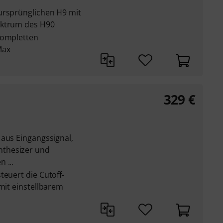
ursprünglichen H9 mit
ektrum des H90
kompletten
Max
329
€
 aus Eingangssignal,
thesizer und
 ...
teuert die Cutoff-
 mit einstellbarem