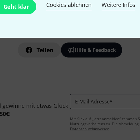
Cookies ablehnen
Weitere Infos
Geht klar
Gefällt Ihnen, was Sie sehen?
Teilen
Hilfe & Feedback
E-Mail-Adresse
*
 gewinne mit etwas Glück
50€
!
Mit Klick auf „Jetzt anmelden“ stimmen
Nutzungsverhaltens zu. Die Abmeldung is
Datenschutzhinweisen
.