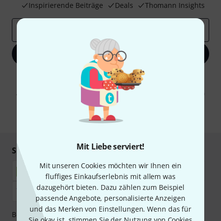
Inspirierende Beiträge
Deals
Thomann Insights
E-Mail-Adresse
*
Jetzt anmelden
Mit Klick auf „Jetzt anmelden“ stimmen Sie dem Erhalt von E-Mail-
Werbung und einer Messung des E-Mail-Nutzungsverhaltens zu. Die
Abmeldung ist jederzeit möglich. Weitere Informationen finden Sie in
unseren
Datenschutzhinweisen
.
* Pflichtfeld
Mit Liebe serviert!
Sicher einkaufen & bezahlen
Mit unseren Cookies möchten wir Ihnen ein
fluffiges Einkaufserlebnis mit allem was
dazugehört bieten. Dazu zählen zum Beispiel
passende Angebote, personalisierte Anzeigen
und das Merken von Einstellungen. Wenn das für
Bezahlen Sie vertraulich und sicher per Nachnahme,
Sie okay ist, stimmen Sie der Nutzung von Cookies