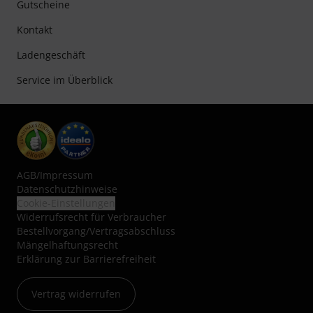
Gutscheine
Kontakt
Ladengeschäft
Service im Überblick
AGB
/
Impressum
Datenschutzhinweise
Cookie-Einstellungen
Widerrufsrecht für Verbraucher
Bestellvorgang/Vertragsabschluss
Mängelhaftungsrecht
Erklärung zur Barrierefreiheit
Vertrag widerrufen