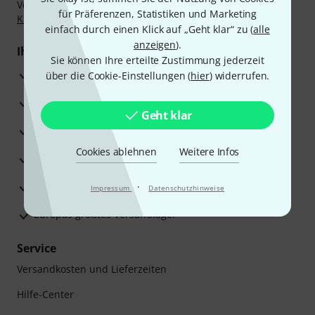
Vorkasse, PayPal, Amazon Pay,
Klarna Sofort bezahlen
,
für Präferenzen, Statistiken und Marketing
Klarna Ratenzahlung
oder Kreditkarte.
einfach durch einen Klick auf „Geht klar“ zu (
alle
anzeigen
).
Ihre Vorteile
Sie können Ihre erteilte Zustimmung jederzeit
3 Jahre Thomann Garantie
über die Cookie-Einstellungen (
hier
) widerrufen.
30 Tage Money-Back-Garantie
Geht klar
Reparaturservice
Cookies ablehnen
Weitere Infos
Beratung durch Fachexperten
Zufriedenheitsgarantie
·
Impressum
Datenschutzhinweise
Europas größtes Versandlager
Service
Versandkosten und Lieferzeiten
Hilfe-Center