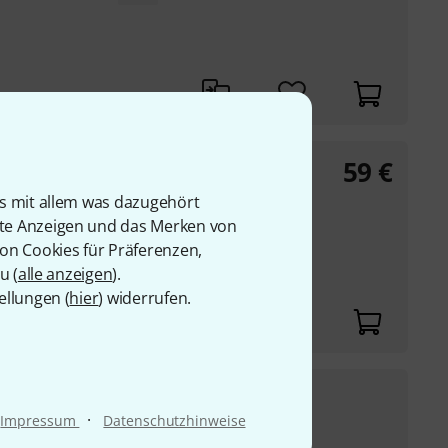
59
€
is mit allem was dazugehört
rte Anzeigen und das Merken von
von Cookies für Präferenzen,
u (
alle anzeigen
).
lie umschließen ein
ellungen (
hier
) widerrufen.
 was zu hoher ...
22
€
t Head
·
Impressum
Datenschutzhinweise
UVP:
28,90
€
-24%