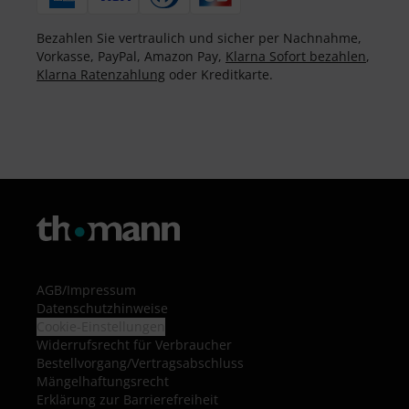
Bezahlen Sie vertraulich und sicher per Nachnahme,
Vorkasse, PayPal, Amazon Pay,
Klarna Sofort bezahlen
,
Klarna Ratenzahlung
oder Kreditkarte.
AGB
/
Impressum
Datenschutzhinweise
Cookie-Einstellungen
Widerrufsrecht für Verbraucher
Bestellvorgang/Vertragsabschluss
Mängelhaftungsrecht
Erklärung zur Barrierefreiheit