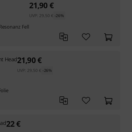
21,90
€
UVP:
29,50
€
-26%
Resonanz Fell
21,90
€
nt Head
UVP:
29,50
€
-26%
Folie
22
€
ead