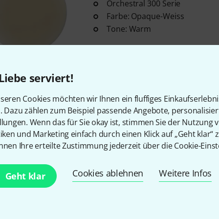
Orchestral 300 Serie
Farbe: Opaque-Weiss
Tone: Warm
Sofort lieferbar
Liebe serviert!
Evans
14" Hybrid Snare Side
12
seren Cookies möchten wir Ihnen ein fluffiges Einkaufserlebn
Größe: 14"
n. Dazu zählen zum Beispiel passende Angebote, personalisie
doppellagig
llungen. Wenn das für Sie okay ist, stimmen Sie der Nutzung 
tiken und Marketing einfach durch einen Klick auf „Geht klar“ z
zwei ultra-dünne Schichten Fo
nnen Ihre erteilte Zustimmung jederzeit über die Cookie-Einst
besonders reißfestes Fasernetz
In 1–2 Wochen lieferbar
Cookies ablehnen
Weitere Infos
Geht klar
Evans
S14GEN20 Snare Resonan
13