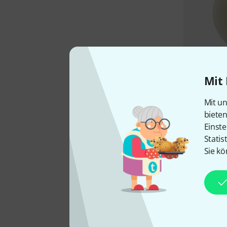
Mit 
Mit un
biete
Einste
Statis
Sie kö