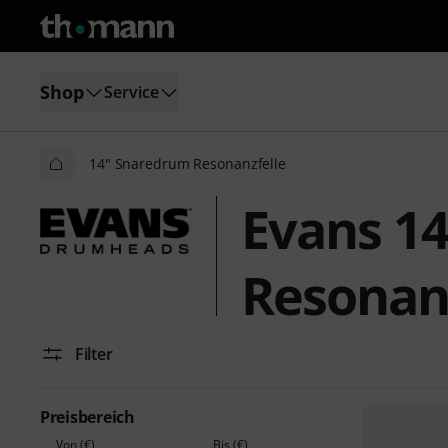
Shop
Service
14" Snaredrum Resonanzfelle
Evans 1
Resonanz
Filter
Preisbereich
Von (€)
Bis (€)