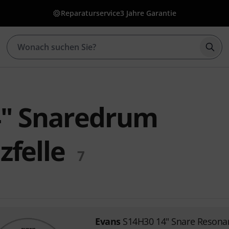
Reparaturservice
3 Jahre Garantie
Such
4" Snaredrum
felle
7
Evans
S14H30 14" Snare Resona