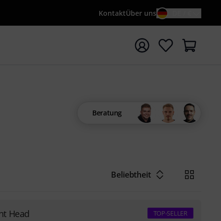
Kontakt
Über uns
DE / €
e mit Suchwort {searchTerm} starten
Beratung
Beliebtheit
nt Head
TOP-SELLER