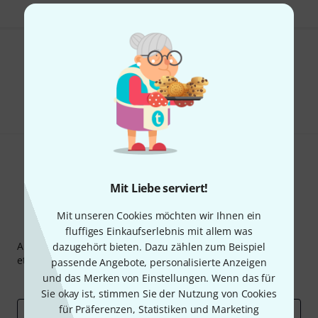
Gefällt Ihnen, was Sie sehen?
Teilen
Hilfe & Feedback
Mit Liebe serviert!
Mit unseren Cookies möchten wir Ihnen ein
Thomann Newsletter
fluffiges Einkaufserlebnis mit allem was
Abonniere den Thomann Newsletter und gewinne mit
dazugehört bieten. Dazu zählen zum Beispiel
etwas Glück einen von
50 Gutscheinen
über jeweils
50€
!
passende Angebote, personalisierte Anzeigen
und das Merken von Einstellungen. Wenn das für
Inspirierende Beiträge
Deals
Thomann Insights
Sie okay ist, stimmen Sie der Nutzung von Cookies
für Präferenzen, Statistiken und Marketing
E-Mail-Adresse
*