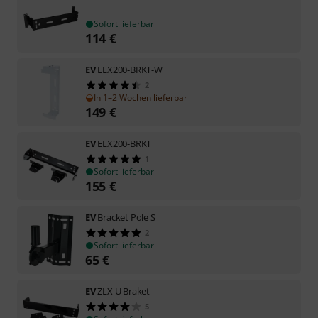
Sofort lieferbar
114
€
EV
ELX200-BRKT-W
2
In 1–2 Wochen lieferbar
149
€
EV
ELX200-BRKT
1
Sofort lieferbar
155
€
EV
Bracket Pole S
2
Sofort lieferbar
65
€
EV
ZLX U Braket
5