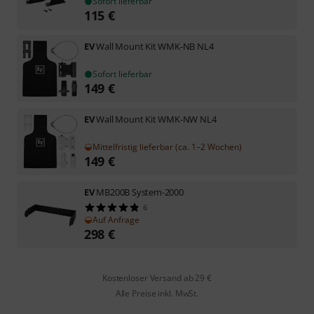
Sofort lieferbar
115
€
EV
Wall Mount Kit WMK-NB NL4
Sofort lieferbar
149
€
EV
Wall Mount Kit WMK-NW NL4
Mittelfristig lieferbar (ca. 1–2 Wochen)
149
€
EV
MB200B System-2000
6
Auf Anfrage
298
€
Kostenloser Versand ab 29 €
Alle Preise inkl. MwSt.