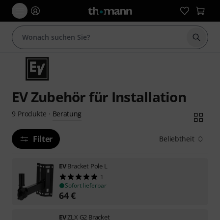
Suche 
EV Zubehör für Installation
Beratung
9
Produkte
·
Filter
Beliebtheit
EV
Bracket Pole L
1
Sofort lieferbar
64
€
EV
ZLX G2 Bracket