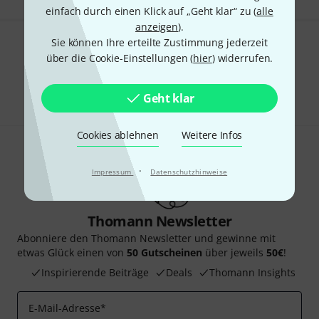
einfach durch einen Klick auf „Geht klar“ zu (
alle
anzeigen
).
Sie können Ihre erteilte Zustimmung jederzeit
Gefällt Ihnen, was Sie sehen?
über die Cookie-Einstellungen (
hier
) widerrufen.
Teilen
Hilfe & Feedback
Geht klar
Cookies ablehnen
Weitere Infos
·
Impressum
Datenschutzhinweise
Thomann Newsletter
Abonniere den Thomann Newsletter und gewinne mit
etwas Glück einen von
50 Gutscheinen
über jeweils
50€
!
Inspirierende Beiträge
Deals
Thomann Insights
E-Mail-Adresse
*