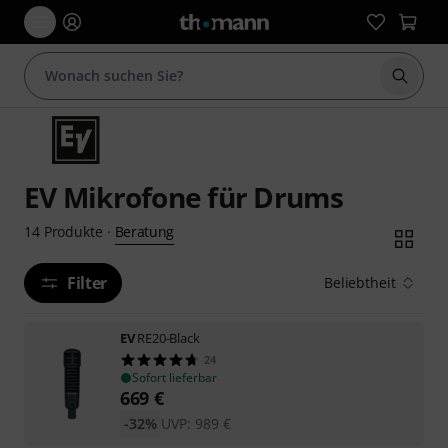
Suche 
EV Mikrofone für Drums
Beratung
14
Produkte
·
Filter
Beliebtheit
EV
RE20-Black
24
Sofort lieferbar
669
€
-32%
UVP:
989
€