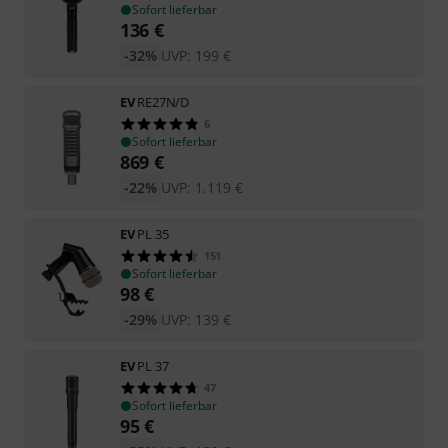
Sofort lieferbar
136
€
-32%
UVP:
199
€
EV
RE27N/D
6
Sofort lieferbar
869
€
-22%
UVP:
1.119
€
EV
PL 35
151
Sofort lieferbar
98
€
-29%
UVP:
139
€
EV
PL 37
47
Sofort lieferbar
95
€