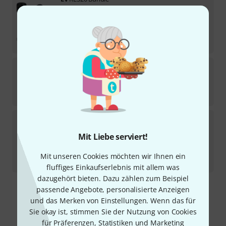
6
Sofort lieferbar
355
€
-17%
UVP:
427,31
€
EV
RE20-Black B-Stock
Sofort lieferbar
619
€
EV
RE320 FetAmp Bundle
Mit Liebe serviert!
Sofort lieferbar
379
€
Mit unseren Cookies möchten wir Ihnen ein
-25%
UVP:
505,02
€
fluffiges Einkaufserlebnis mit allem was
dazugehört bieten. Dazu zählen zum Beispiel
passende Angebote, personalisierte Anzeigen
Kostenloser Versand ab 29 €
und das Merken von Einstellungen. Wenn das für
Alle Preise inkl. MwSt.
Sie okay ist, stimmen Sie der Nutzung von Cookies
für Präferenzen, Statistiken und Marketing