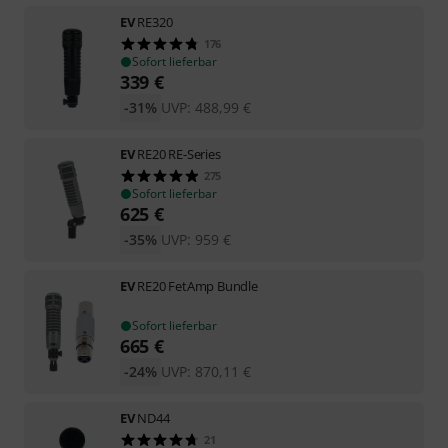
EV
RE320
176
Sofort lieferbar
339
€
-31%
UVP:
488,99
€
EV
RE20 RE-Series
275
Sofort lieferbar
625
€
-35%
UVP:
959
€
EV
RE20 FetAmp Bundle
Sofort lieferbar
665
€
-24%
UVP:
870,11
€
EV
ND44
21