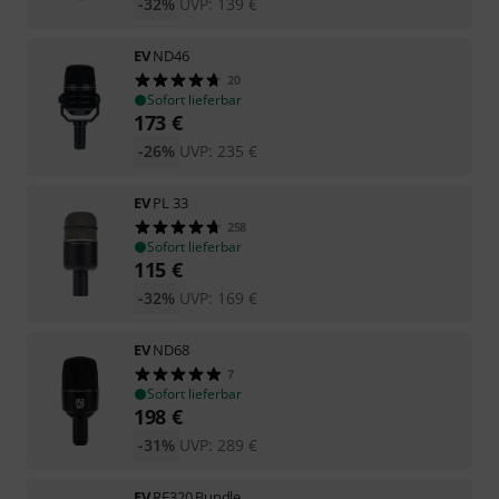
-32%
UVP:
139
€
EV
ND46
20
Sofort lieferbar
173
€
-26%
UVP:
235
€
EV
PL 33
258
Sofort lieferbar
115
€
-32%
UVP:
169
€
EV
ND68
7
Sofort lieferbar
198
€
-31%
UVP:
289
€
EV
RE320 Bundle