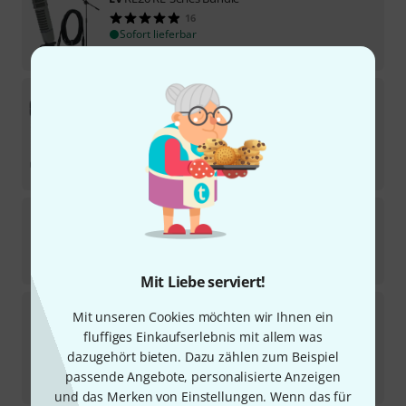
16
Sofort lieferbar
639
€
EV
RE320 Bundle
6
Sofort lieferbar
355
€
-17%
UVP:
427,31
€
EV
RE20-Black B-Stock
Sofort lieferbar
619
€
Mit Liebe serviert!
EV
RE320 FetAmp Bundle
Mit unseren Cookies möchten wir Ihnen ein
fluffiges Einkaufserlebnis mit allem was
Sofort lieferbar
dazugehört bieten. Dazu zählen zum Beispiel
379
€
passende Angebote, personalisierte Anzeigen
-25%
UVP:
505,02
€
und das Merken von Einstellungen. Wenn das für