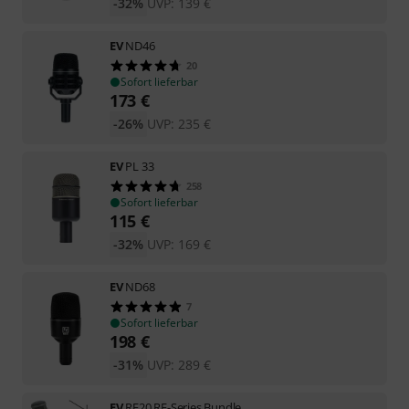
-32%
UVP:
139
€
EV
ND46
20
Sofort lieferbar
173
€
-26%
UVP:
235
€
EV
PL 33
258
Sofort lieferbar
115
€
-32%
UVP:
169
€
EV
ND68
7
Sofort lieferbar
198
€
-31%
UVP:
289
€
EV
RE20 RE-Series Bundle