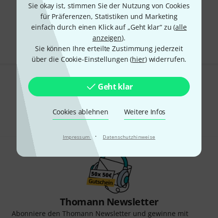
Sie okay ist, stimmen Sie der Nutzung von Cookies
für Präferenzen, Statistiken und Marketing
Kostenloser Versand ab 29 €
einfach durch einen Klick auf „Geht klar“ zu (
alle
Alle Preise inkl. MwSt.
anzeigen
).
Sie können Ihre erteilte Zustimmung jederzeit
über die Cookie-Einstellungen (
hier
) widerrufen.
Gefällt Ihnen, was Sie sehen?
Geht klar
Teilen
Hilfe & Feedback
Cookies ablehnen
Weitere Infos
·
Impressum
Datenschutzhinweise
Thomann Newsletter
Abonniere den Thomann Newsletter und gewinne mit