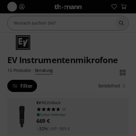
Suche 
EV Instrumentenmikrofone
Beratung
15
Produkte
·
Filter
Beliebtheit
EV
RE20-Black
24
Sofort lieferbar
669
€
-32%
UVP:
989
€