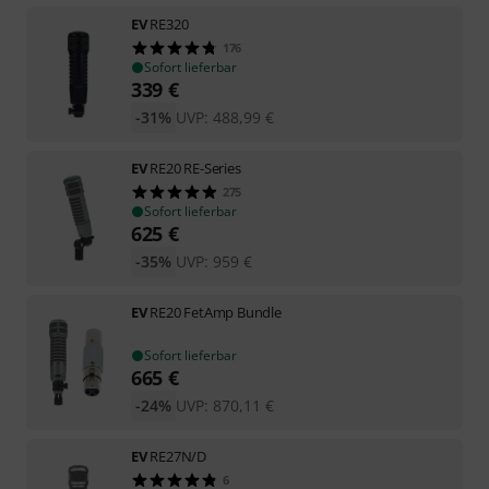
EV
RE320
176
Sofort lieferbar
339
€
-31%
UVP:
488,99
€
EV
RE20 RE-Series
275
Sofort lieferbar
625
€
-35%
UVP:
959
€
EV
RE20 FetAmp Bundle
Sofort lieferbar
665
€
-24%
UVP:
870,11
€
EV
RE27N/D
6