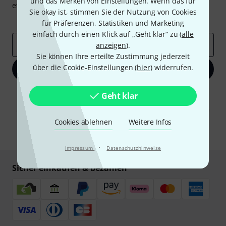
und das Merken von Einstellungen. Wenn das für
etwas Glück einen von
50 Gutscheinen
über jeweils
50€
!
Sie okay ist, stimmen Sie der Nutzung von Cookies
Inspirierende Beiträge
Deals
Thomann Insights
für Präferenzen, Statistiken und Marketing
einfach durch einen Klick auf „Geht klar“ zu (
alle
E-Mail-Adresse
*
anzeigen
).
Sie können Ihre erteilte Zustimmung jederzeit
über die Cookie-Einstellungen (
hier
) widerrufen.
Jetzt anmelden
Mit Klick auf „Jetzt anmelden“ stimmen Sie dem Erhalt von E-Mail-
Geht klar
Werbung und einer Messung des E-Mail-Nutzungsverhaltens zu. Die
Abmeldung ist jederzeit möglich. Weitere Informationen finden Sie in
unseren
Datenschutzhinweisen
.
Cookies ablehnen
Weitere Infos
* Pflichtfeld
·
Impressum
Datenschutzhinweise
Sicher einkaufen & bezahlen