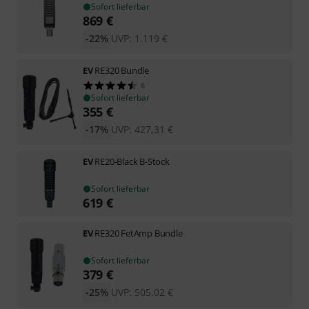
Sofort lieferbar
869
€
-22%
UVP:
1.119
€
EV
RE320 Bundle
6
Sofort lieferbar
355
€
-17%
UVP:
427,31
€
EV
RE20-Black B-Stock
Sofort lieferbar
619
€
EV
RE320 FetAmp Bundle
Sofort lieferbar
379
€
-25%
UVP:
505,02
€