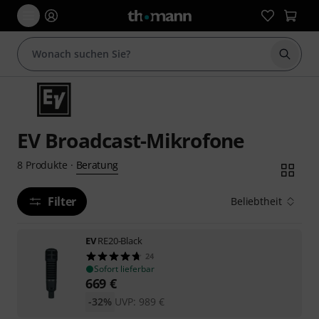
Suche 
EV Broadcast-Mikrofone
Beratung
8
Produkte
·
Filter
Beliebtheit
EV
RE20-Black
24
Sofort lieferbar
669
€
-32%
UVP:
989
€