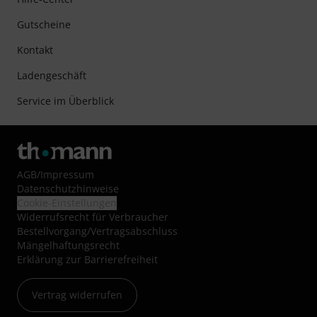
Gutscheine
Kontakt
Ladengeschäft
Service im Überblick
AGB
/
Impressum
Datenschutzhinweise
Cookie-Einstellungen
Widerrufsrecht für Verbraucher
Bestellvorgang/Vertragsabschluss
Mängelhaftungsrecht
Erklärung zur Barrierefreiheit
Vertrag widerrufen