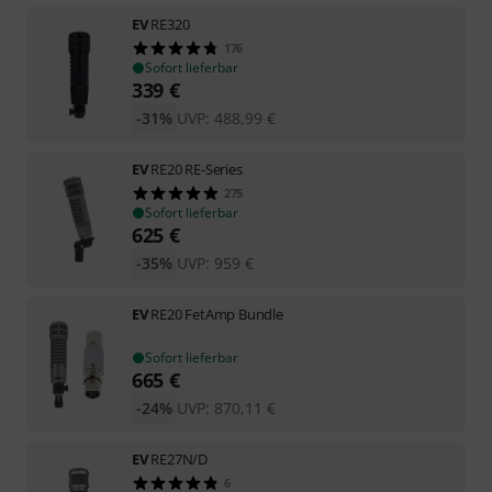
EV
RE320
176
Sofort lieferbar
339
€
-31%
UVP:
488,99
€
EV
RE20 RE-Series
275
Sofort lieferbar
625
€
-35%
UVP:
959
€
EV
RE20 FetAmp Bundle
Sofort lieferbar
665
€
-24%
UVP:
870,11
€
EV
RE27N/D
6