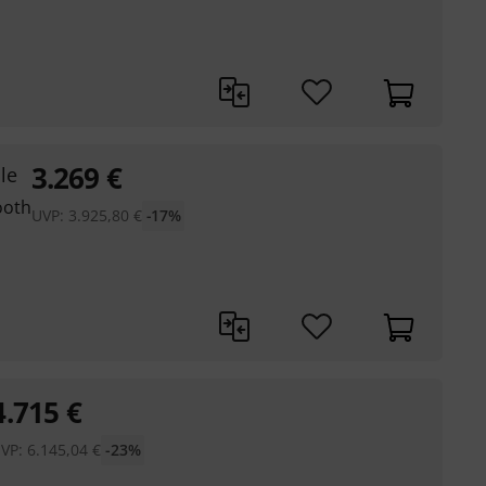
3.269
€
le
ooth
UVP:
3.925,80
€
-17%
4.715
€
VP:
6.145,04
€
-23%