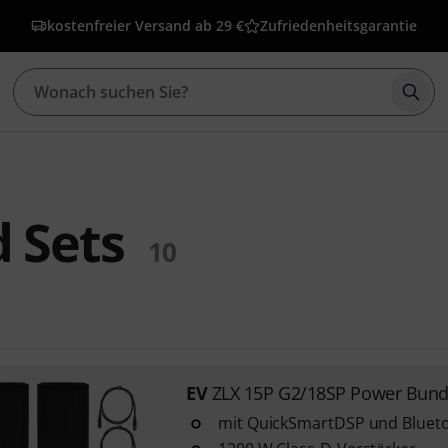
kostenfreier Versand ab 29 €
Zufriedenheitsgarantie
Such
 Sets
10
EV
ZLX 15P G2/18SP Power Bund
mit QuickSmartDSP und Bluet