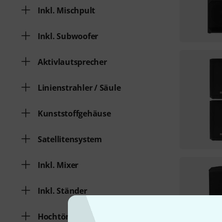
Inkl. Mischpult
Inkl. Subwoofer
Aktivlautsprecher
Linienstrahler / Säule
Kunststoffgehäuse
Satellitensystem
Inkl. Mixer
Inkl. Ständer
Hochtöner 1" und größer