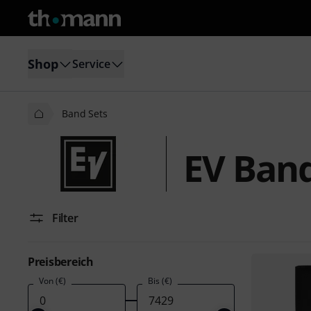
Shop
Service
Band Sets
EV Band
Filter
Preisbereich
Von (€)
Bis (€)