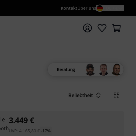
Kontakt
Über uns
DE / €
e mit Suchwort {searchTerm} starten
Beratung
Beliebtheit
3.449
€
le
ooth
UVP:
4.165,80
€
-17%