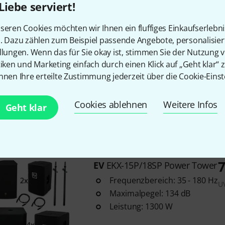
Liebe serviert!
Sofort lieferbar
seren Cookies möchten wir Ihnen ein fluffiges Einkaufserlebn
n. Dazu zählen zum Beispiel passende Angebote, personalisie
llungen. Wenn das für Sie okay ist, stimmen Sie der Nutzung 
EV
EVIVA 12P/18SP Power Bundl
tiken und Marketing einfach durch einen Klick auf „Geht klar“ z
Leistung: 1000 Watt Peak
nnen Ihre erteilte Zustimmung jederzeit über die Cookie-Einst
18" Ferrite Woofer
Frequenzgang: 45 Hz – 150 Hz (
Cookies ablehnen
Weitere Infos
Geht klar
Sofort lieferbar
7
EV
EKX-15P/18SP Power Tower
Frequenzbereich: 35 - 180 Hz
U
Maximalpegel: 134 dB
Leistung: 1300 W