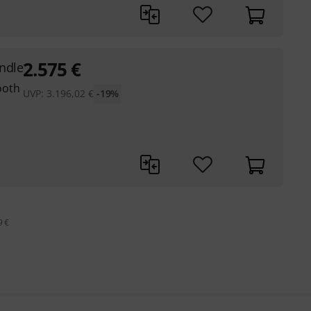
2.575
€
ndle
ooth
UVP:
3.196,02
€
-19%
9 €