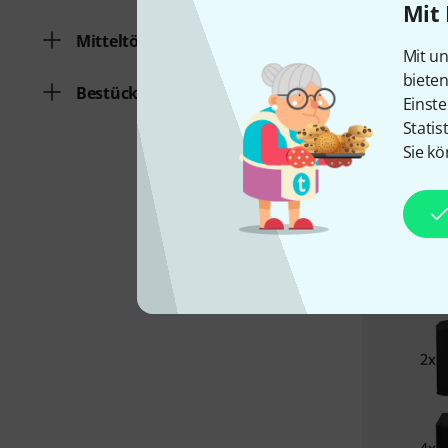
Mit 
Mitteltöner im Topteil
Mit un
biete
Bestückung der Tieftöner
Einste
Statis
Sie kö