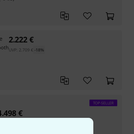
2.222
€
e
ooth
UVP:
2.709
€
-18%
TOP-SELLER
4.498
€
VP:
5.809,84
€
-23%