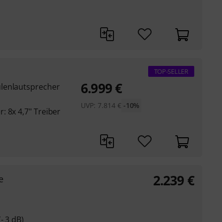
TOP-SELLER
6.999
€
lenlautsprecher
UVP:
7.814
€
-10%
 8x 4,7" Treiber
2.239
€
e
- 3 dB)