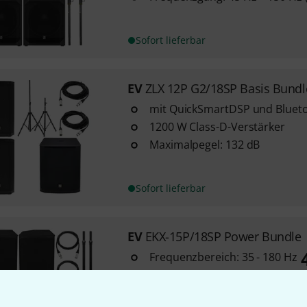
Sofort lieferbar
EV
ZLX 12P G2/18SP Basis Bundl
mit QuickSmartDSP und Bluet
1200 W Class-D-Verstärker
Maximalpegel: 132 dB
Sofort lieferbar
EV
EKX-15P/18SP Power Bundle
Frequenzbereich: 35 - 180 Hz
Maximalpegel: 134 dB
U
Leistung: 1300 W