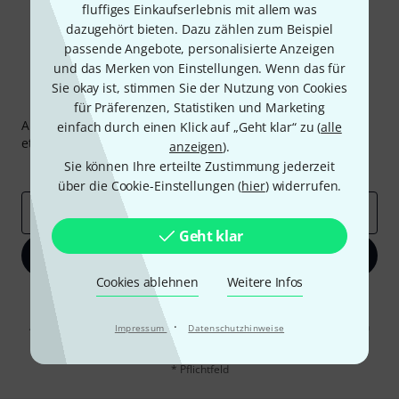
fluffiges Einkaufserlebnis mit allem was
dazugehört bieten. Dazu zählen zum Beispiel
passende Angebote, personalisierte Anzeigen
und das Merken von Einstellungen. Wenn das für
Sie okay ist, stimmen Sie der Nutzung von Cookies
Thomann Newsletter
für Präferenzen, Statistiken und Marketing
Abonniere den Thomann Newsletter und gewinne mit
einfach durch einen Klick auf „Geht klar“ zu (
alle
etwas Glück einen von
50 Gutscheinen
über jeweils
50€
!
anzeigen
).
Sie können Ihre erteilte Zustimmung jederzeit
Inspirierende Beiträge
Deals
Thomann Insights
über die Cookie-Einstellungen (
hier
) widerrufen.
E-Mail-Adresse
*
Geht klar
Jetzt anmelden
Cookies ablehnen
Weitere Infos
Mit Klick auf „Jetzt anmelden“ stimmen Sie dem Erhalt von E-Mail-
Werbung und einer Messung des E-Mail-Nutzungsverhaltens zu. Die
·
Abmeldung ist jederzeit möglich. Weitere Informationen finden Sie in
Impressum
Datenschutzhinweise
unseren
Datenschutzhinweisen
.
* Pflichtfeld