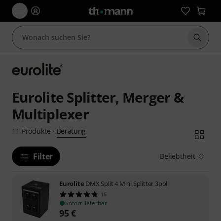
Suche 
Eurolite Splitter, Merger &
Multiplexer
Beratung
11
Produkte
·
Filter
Beliebtheit
Eurolite
DMX Split 4 Mini Splitter 3pol
16
Sofort lieferbar
95
€