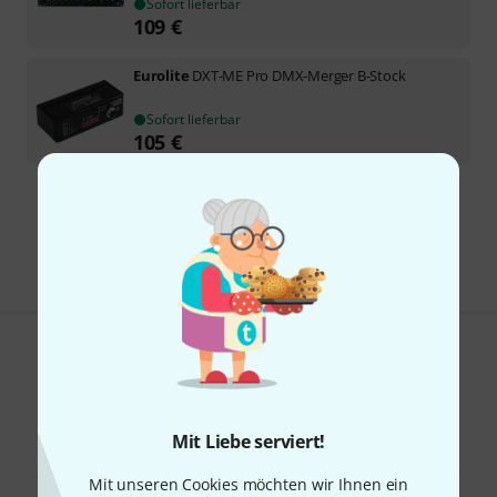
Sofort lieferbar
109
€
Eurolite
DXT-ME Pro DMX-Merger B-Stock
Sofort lieferbar
105
€
Kostenloser Versand ab 29 €
Alle Preise inkl. MwSt.
Gefällt Ihnen, was Sie sehen?
Teilen
Hilfe & Feedback
Mit Liebe serviert!
Mit unseren Cookies möchten wir Ihnen ein