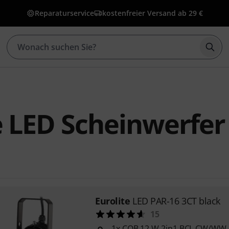
Reparaturservice
kostenfreier Versand ab 29 €
Such
e LED Scheinwerfer
Eurolite
LED PAR-16 3CT black
15
1x COB 12 W 2in1 BCL CW/WW 