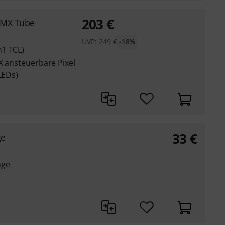
203
€
DMX Tube
UVP:
249
€
-18%
n1 TCL)
MX ansteuerbare Pixel
LEDs)
33
€
ge
nge