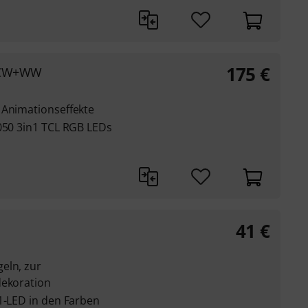
175
€
B CW+WW
 Animationseffekte
5050 3in1 TCL RGB LEDs
41
€
eln, zur
dekoration
1-LED in den Farben