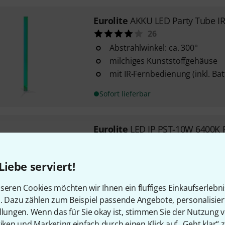
Eurolite
AKKU LED Party Tube I
26
Abstrahlwinkel: ca. 300°
milchiges Kunststoffgehäuse
mit IR-Fernbedienung (inkl. Bat
Sofort lieferbar
Eurolite
LED IP PST-10W 6400K 
9
wetterfester Pinspot
Liebe serviert!
mit 10 Watt LED (Kaltweiß 640
Schutzklasse: IP65
seren Cookies möchten wir Ihnen ein fluffiges Einkaufserlebn
n. Dazu zählen zum Beispiel passende Angebote, personalisie
Sofort lieferbar
llungen. Wenn das für Sie okay ist, stimmen Sie der Nutzung 
tiken und Marketing einfach durch einen Klick auf „Geht klar“ z