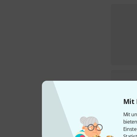
Mit 
Mit un
biete
Einste
Statis