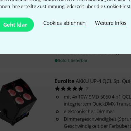
nnen Ihre erteilte Zustimmung jederzeit über die Cookie-Einst
Eurolite
LED PST-40 QCL Spot
5
Cookies ablehnen
Weitere Infos
mit IR-Fernbedienung und 2 Fro
Geht klar
homogenes und weiches Licht
3 Tasten auf der Fernbedienu
eigener Farbmischungen
stufenlose Farbmischung
Sofort lieferbar
Eurolite
AKKU UP-4 QCL Sp. Qu
2
mit 4x 10W SMD 5050 4in1 QC
integriertem QuickDMX-Transc
elektronischer Dimmer
Dimmergeschwindigkeit (Spru
Geschwindigkeit der Farbübe