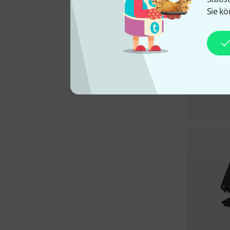
Sie kö