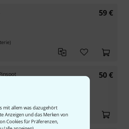
59
€
R
terie)
50
€
Pinspot
0K)
is mit allem was dazugehört
rte Anzeigen und das Merken von
von Cookies für Präferenzen,
u (
alle anzeigen
).