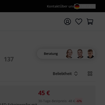
Kontakt
Über uns
DE / €
e mit Suchwort {searchTerm} starten
Beratung
137
Beliebtheit
45
€
30-Tage-Bestpreis
:
48
€
-6%
LED-Scheinwerfer mit