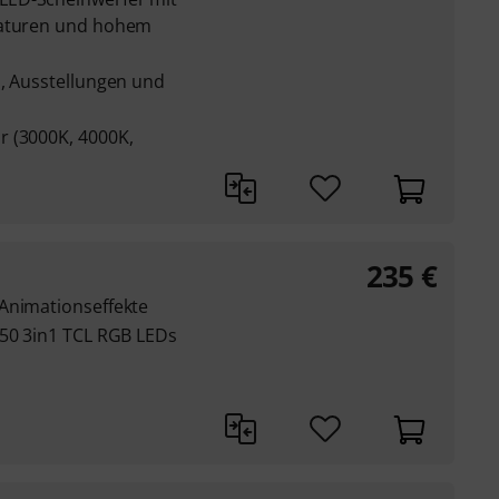
raturen und hohem
n, Ausstellungen und
r (3000K, 4000K,
235
€
Animationseffekte
050 3in1 TCL RGB LEDs