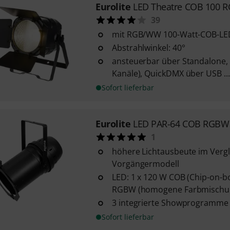
Eurolite
LED Theatre COB 100
39
mit RGB/WW 100-Watt-COB-LE
Abstrahlwinkel: 40°
ansteuerbar über Standalone, D
Kanäle), QuickDMX über USB ...
Sofort lieferbar
Eurolite
LED PAR-64 COB RGB
1
höhere Lichtausbeute im Verg
Vorgängermodell
LED: 1 x 120 W COB (Chip-on-bo
RGBW (homogene Farbmischu
3 integrierte Showprogramme
Sofort lieferbar