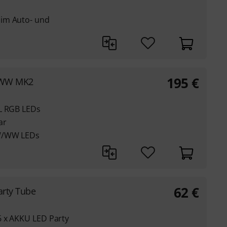
im Auto- und
195
€
+WW MK2
CL RGB LEDs
ar
CW/WW LEDs
62
€
arty Tube
6 x AKKU LED Party