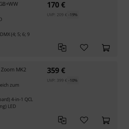
170
€
 RGB+WW
UVP:
209
€
-19%
D
MX (4; 5; 6; 9
359
€
W Zoom MK2
UVP:
399
€
-10%
leich zum
ard) 4-in-1 QCL
ng) LED