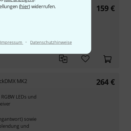
159
€
ellungen (
hier
) widerrufen.
stfiltern für
ng zum Speichern
·
Impressum
Datenschutzhinweise
264
€
ickDMX MK2
L RGBW LEDs und
eiver
ngantwort) sowie
rblendung und