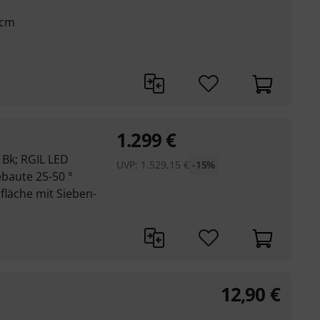
 cm
1.299
€
 Bk; RGIL LED
UVP:
1.529,15
€
-15%
ebaute 25-50 °
fläche mit Sieben-
12,90
€