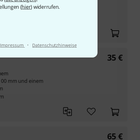
100 mm und einem
ellungen (
hier
) widerrufen.
mm
mm
·
Impressum
Datenschutzhinweise
35
€
inem
100 mm und einem
mm
mm
65
€