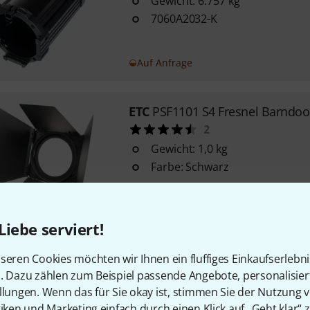
Gewicht: 6.757 kg
7060A2032-K
Auf Anfrage
ETC
PSF1101 S4 Fresnel Barndoo
2
Gewicht: 1,0 kg
Farbe: Schwarz
Auf Anfrage
Liebe serviert!
seren Cookies möchten wir Ihnen ein fluffiges Einkaufserlebn
ETC
S4 Gobo Holder A-Size/Meta
n. Dazu zählen zum Beispiel passende Angebote, personalisie
5
llungen. Wenn das für Sie okay ist, stimmen Sie der Nutzung 
für Metall-Gobos in A-Size mit
tiken und Marketing einfach durch einen Klick auf „Geht klar“ z