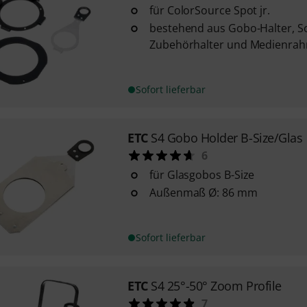
für ColorSource Spot jr.
bestehend aus Gobo-Halter, Sof
Zubehörhalter und Medienra
Sofort lieferbar
ETC
S4 Gobo Holder B-Size/Glas
6
für Glasgobos B-Size
Außenmaß Ø: 86 mm
Sofort lieferbar
ETC
S4 25°-50° Zoom Profile
7