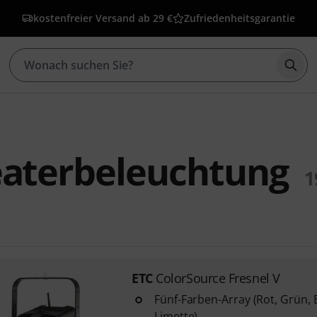
kostenfreier Versand ab 29 €
Zufriedenheitsgarantie
Such
eaterbeleuchtung
1
ETC
ColorSource Fresnel V
Fünf-Farben-Array (Rot, Grün, 
Limette)