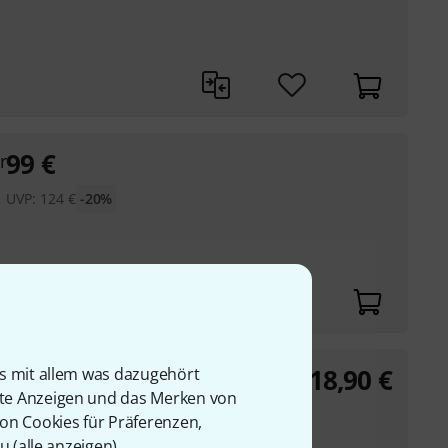
99
€
r
UVP:
124
€
-20%
18,90
€
is mit allem was dazugehört
l
rte Anzeigen und das Merken von
von Cookies für Präferenzen,
 einem
u (
alle anzeigen
).