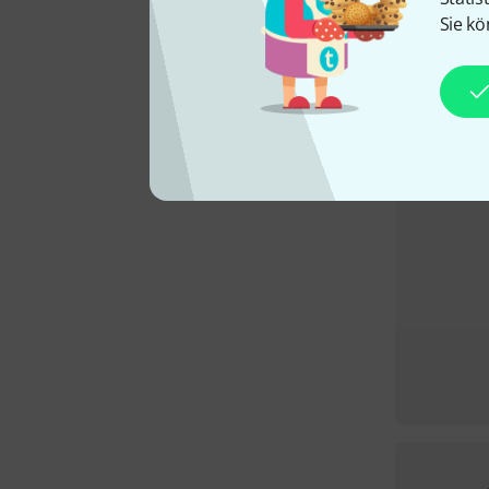
Sie kö