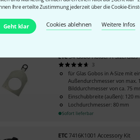
Außendurchmesser von max. 
nnen Ihre erteilte Zustimmung jederzeit über die Cookie-Einst
Bilddurchmesser von ca. 75 
Einschubbreite (außen): 120 
Cookies ablehnen
Weitere Infos
Geht klar
Lochdurchmesser: 80 mm
Sofort lieferbar
ETC
S4 Gobo Holder A-Size/Glas
3
für Glas Gobos in A-Size mit e
Außendurchmesser von max. 
Bilddurchmesser von ca. 75 
Einschubbreite (außen): 120 
Lochdurchmesser: 80 mm
Sofort lieferbar
ETC
7416K1001 Accessory Kit