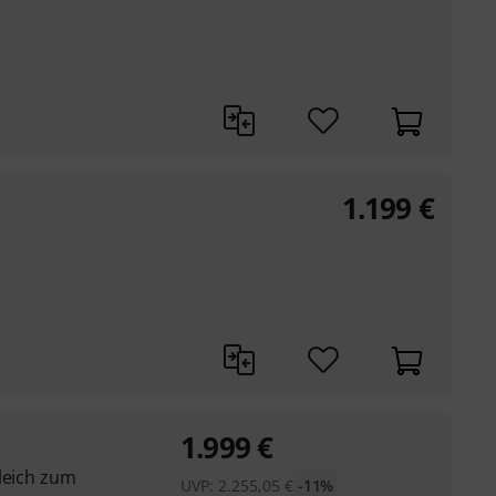
1.199
€
1.999
€
leich zum
UVP:
2.255,05
€
-11%