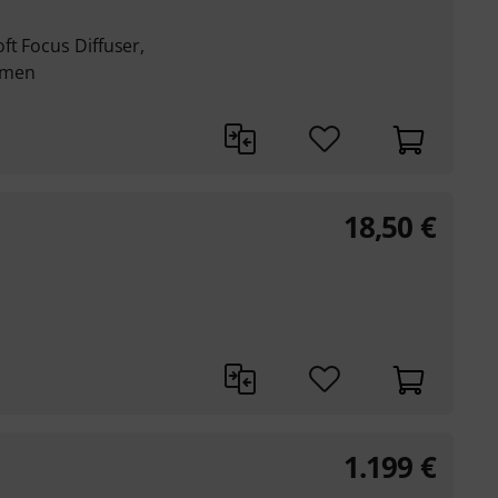
t Focus Diffuser,
hmen
18,50
€
1.199
€