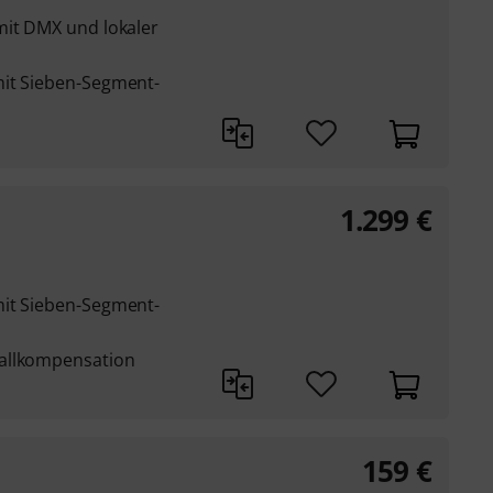
mit DMX und lokaler
mit Sieben-Segment-
1.299
€
mit Sieben-Segment-
allkompensation
159
€