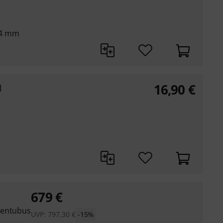
64 mm
16,90
€
l
679
€
sentubus
UVP:
797,30
€
-15%