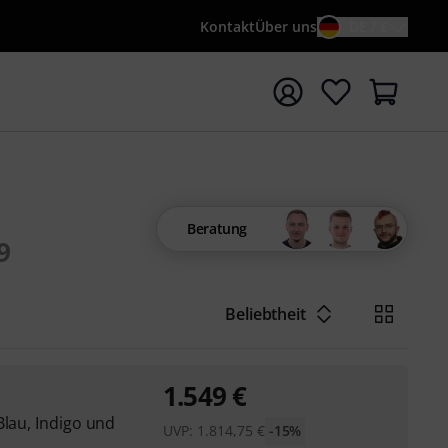
Kontakt
Über uns
DE / €
e mit Suchwort {searchTerm} starten
Beratung
9
Beliebtheit
1.549
€
Blau, Indigo und
UVP:
1.814,75
€
-15%