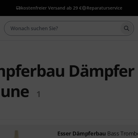
kostenfreier Versand ab 29 €
Reparaturservice
Such
mpferbau Dämpfer 
aune
1
Esser Dämpferbau
Bass Trombo