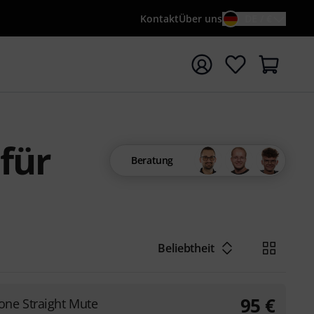
Kontakt
Über uns
DE / €
e mit Suchwort {searchTerm} starten
für
Beratung
Beliebtheit
95
€
ne Straight Mute