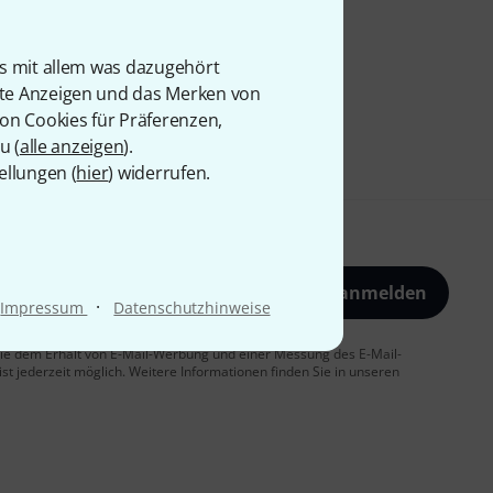
is mit allem was dazugehört
rte Anzeigen und das Merken von
von Cookies für Präferenzen,
u (
alle anzeigen
).
ellungen (
hier
) widerrufen.
Jetzt anmelden
·
Impressum
Datenschutzhinweise
 Sie dem Erhalt von E-Mail-Werbung und einer Messung des E-Mail-
t jederzeit möglich. Weitere Informationen finden Sie in unseren