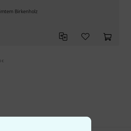
eimtem Birkenholz
9 €