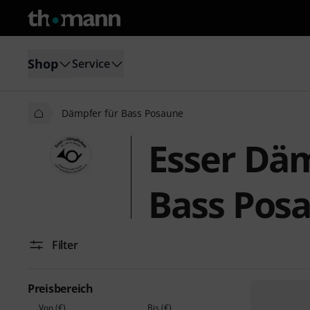
Shop
Service
Dämpfer für Bass Posaune
Esser Dä
Bass Pos
Filter
Preisbereich
Von (€)
Bis (€)