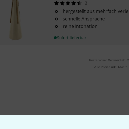
2
hergestellt aus mehrfach verl
schnelle Ansprache
reine Intonation
Sofort lieferbar
Kostenloser Versand ab 2
Alle Preise inkl. MwSt.