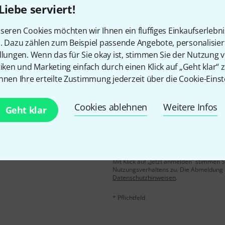
Liebe serviert!
Gefällt Ihnen, was Sie sehen?
seren Cookies möchten wir Ihnen ein fluffiges Einkaufserlebn
n. Dazu zählen zum Beispiel passende Angebote, personalisie
Teilen
Hilfe & Feedback
llungen. Wenn das für Sie okay ist, stimmen Sie der Nutzung 
tiken und Marketing einfach durch einen Klick auf „Geht klar“ z
nnen Ihre erteilte Zustimmung jederzeit über die Cookie-Einst
Cookies ablehnen
Weitere Infos
Geht klar
E-Mail-Adresse
*
 gewinne mit etwas Glück
50€
!
Mit Klick auf „Jetzt anmelden“ stimmen
Nutzungsverhaltens zu. Die Abmeldung is
Datenschutzhinweisen
.
* Pflichtfeld