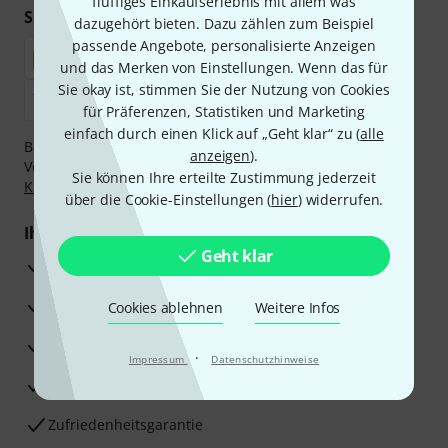
fluffiges Einkaufserlebnis mit allem was
Sicher einkaufen & bezahlen
dazugehört bieten. Dazu zählen zum Beispiel
passende Angebote, personalisierte Anzeigen
und das Merken von Einstellungen. Wenn das für
Sie okay ist, stimmen Sie der Nutzung von Cookies
für Präferenzen, Statistiken und Marketing
einfach durch einen Klick auf „Geht klar“ zu (
alle
Bezahlen Sie vertraulich und sicher per Nachnahme,
anzeigen
).
Vorkasse, PayPal, Amazon Pay,
Klarna Sofort bezahlen
,
Sie können Ihre erteilte Zustimmung jederzeit
Klarna Ratenzahlung
oder Kreditkarte.
über die Cookie-Einstellungen (
hier
) widerrufen.
Ihre Vorteile
Geht klar
3 Jahre Thomann Garantie
30 Tage Money-Back-Garantie
Cookies ablehnen
Weitere Infos
Reparaturservice
·
Impressum
Datenschutzhinweise
Beratung durch Fachexperten
Zufriedenheitsgarantie