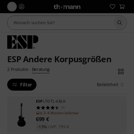
Suche 
ESP Andere Korpusgrößen
Beratung
2
Produkte
·
Filter
Beliebtheit
ESP
LTD TL-6 BLK
11
In 3–4 Wochen lieferbar
699
€
-13%
UVP:
799
€