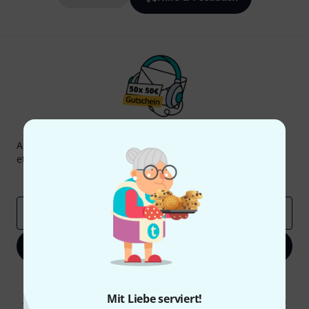
Thomann Newsletter
Abonniere den Thomann Newsletter und gewinne mit
etwas Glück einen von
50 Gutscheinen
über jeweils
50€
!
Inspirierende Beiträge
Deals
Thomann Insights
E-Mail-Adresse
*
Jetzt anmelden
Mit Klick auf „Jetzt anmelden“ stimmen Sie dem Erhalt von E-Mail-
Werbung und einer Messung des E-Mail-Nutzungsverhaltens zu. Die
Mit Liebe serviert!
Abmeldung ist jederzeit möglich. Weitere Informationen finden Sie in