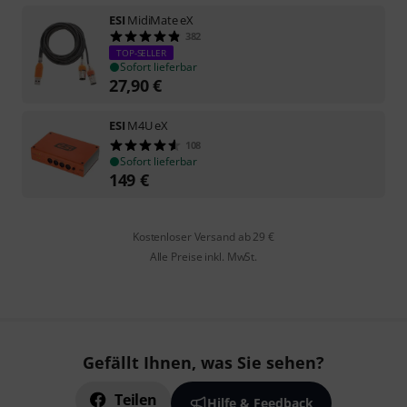
ESI
MidiMate eX
382
TOP-SELLER
Sofort lieferbar
27,90
€
ESI
M4U eX
108
Sofort lieferbar
149
€
Kostenloser Versand ab 29 €
Alle Preise inkl. MwSt.
Gefällt Ihnen, was Sie sehen?
Teilen
Hilfe & Feedback