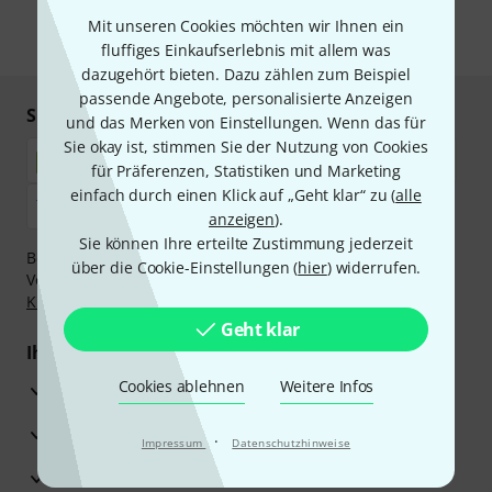
unseren
Datenschutzhinweisen
.
Mit unseren Cookies möchten wir Ihnen ein
* Pflichtfeld
fluffiges Einkaufserlebnis mit allem was
dazugehört bieten. Dazu zählen zum Beispiel
passende Angebote, personalisierte Anzeigen
Sicher einkaufen & bezahlen
und das Merken von Einstellungen. Wenn das für
Sie okay ist, stimmen Sie der Nutzung von Cookies
für Präferenzen, Statistiken und Marketing
einfach durch einen Klick auf „Geht klar“ zu (
alle
anzeigen
).
Sie können Ihre erteilte Zustimmung jederzeit
Bezahlen Sie vertraulich und sicher per Nachnahme,
über die Cookie-Einstellungen (
hier
) widerrufen.
Vorkasse, PayPal, Amazon Pay,
Klarna Sofort bezahlen
,
Klarna Ratenzahlung
oder Kreditkarte.
Geht klar
Ihre Vorteile
Cookies ablehnen
Weitere Infos
3 Jahre Thomann Garantie
30 Tage Money-Back-Garantie
·
Impressum
Datenschutzhinweise
Reparaturservice