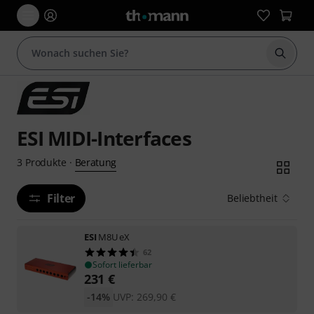
Suche 
ESI MIDI-Interfaces
Beratung
3
Produkte
·
Filter
Beliebtheit
ESI
M8U eX
62
Sofort lieferbar
231
€
-14%
UVP:
269,90
€