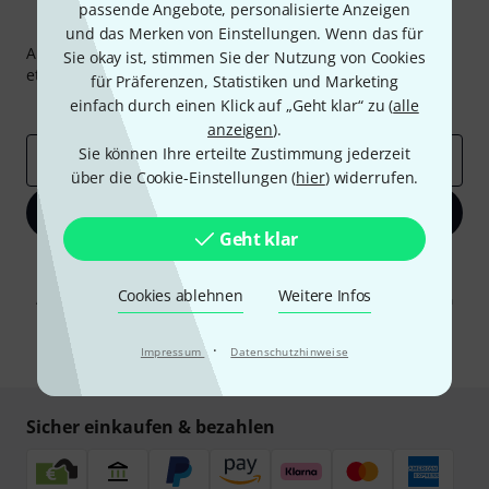
passende Angebote, personalisierte Anzeigen
Thomann Newsletter
und das Merken von Einstellungen. Wenn das für
Abonniere den Thomann Newsletter und gewinne mit
Sie okay ist, stimmen Sie der Nutzung von Cookies
etwas Glück einen von
50 Gutscheinen
über jeweils
50€
!
für Präferenzen, Statistiken und Marketing
Inspirierende Beiträge
einfach durch einen Klick auf „Geht klar“ zu (
Deals
Thomann Insights
alle
anzeigen
).
Sie können Ihre erteilte Zustimmung jederzeit
E-Mail-Adresse
*
über die Cookie-Einstellungen (
hier
) widerrufen.
Jetzt anmelden
Geht klar
Mit Klick auf „Jetzt anmelden“ stimmen Sie dem Erhalt von E-Mail-
Werbung und einer Messung des E-Mail-Nutzungsverhaltens zu. Die
Cookies ablehnen
Weitere Infos
Abmeldung ist jederzeit möglich. Weitere Informationen finden Sie in
unseren
Datenschutzhinweisen
.
·
* Pflichtfeld
Impressum
Datenschutzhinweise
Sicher einkaufen & bezahlen