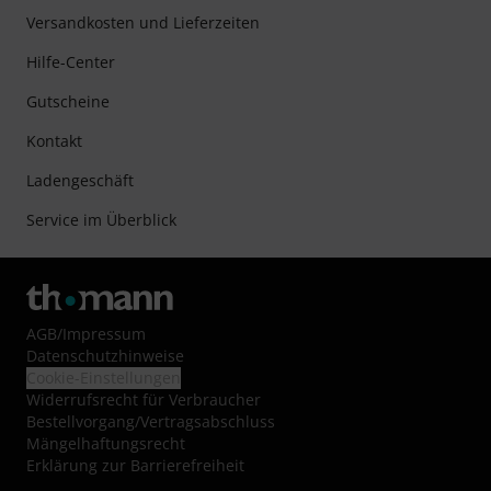
Versandkosten und Lieferzeiten
Hilfe-Center
Gutscheine
Kontakt
Ladengeschäft
Service im Überblick
AGB
/
Impressum
Datenschutzhinweise
Cookie-Einstellungen
Widerrufsrecht für Verbraucher
Bestellvorgang/Vertragsabschluss
Mängelhaftungsrecht
Erklärung zur Barrierefreiheit