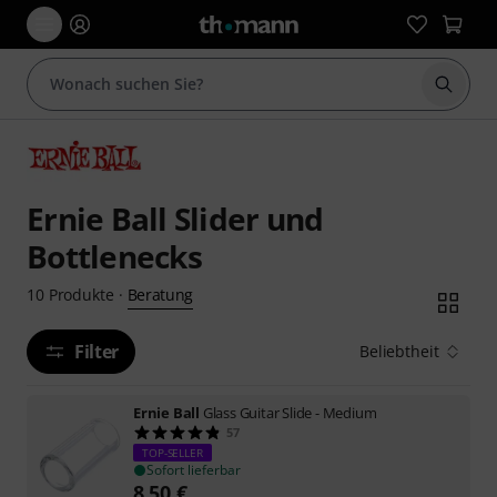
Suche 
Ernie Ball Slider und
Bottlenecks
Beratung
10
Produkte
·
Filter
Beliebtheit
Ernie Ball
Glass Guitar Slide - Medium
57
TOP-SELLER
Sofort lieferbar
8,50
€