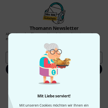
Thomann Newsletter
Abonniere den Thomann Newsletter und gewinne mit
etwas Glück einen von
50 Gutscheinen
über jeweils
50€
!
Inspirierende Beiträge
Deals
Thomann Insights
E-Mail-Adresse
*
Jetzt anmelden
Mit Klick auf „Jetzt anmelden“ stimmen Sie dem Erhalt von E-Mail-
Werbung und einer Messung des E-Mail-Nutzungsverhaltens zu. Die
Abmeldung ist jederzeit möglich. Weitere Informationen finden Sie in
unseren
Datenschutzhinweisen
.
Mit Liebe serviert!
* Pflichtfeld
Mit unseren Cookies möchten wir Ihnen ein