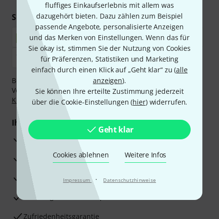
fluffiges Einkaufserlebnis mit allem was
dazugehört bieten. Dazu zählen zum Beispiel
Sicher einkaufen & bezahlen
passende Angebote, personalisierte Anzeigen
und das Merken von Einstellungen. Wenn das für
Sie okay ist, stimmen Sie der Nutzung von Cookies
für Präferenzen, Statistiken und Marketing
einfach durch einen Klick auf „Geht klar“ zu (
alle
Bezahlen Sie vertraulich und sicher per Nachnahme,
anzeigen
).
Vorkasse, PayPal, Amazon Pay,
Klarna Sofort bezahlen
,
Sie können Ihre erteilte Zustimmung jederzeit
Klarna Ratenzahlung
oder Kreditkarte.
über die Cookie-Einstellungen (
hier
) widerrufen.
Ihre Vorteile
Geht klar
3 Jahre Thomann Garantie
Cookies ablehnen
Weitere Infos
30 Tage Money-Back-Garantie
Reparaturservice
·
Impressum
Datenschutzhinweise
Beratung durch Fachexperten
Zufriedenheitsgarantie