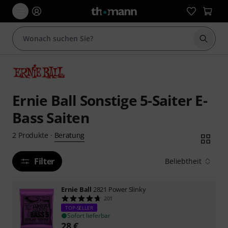
Suche 
Ernie Ball Sonstige 5-Saiter E-
Bass Saiten
Beratung
2
Produkte
·
Filter
Beliebtheit
Ernie Ball
2821 Power Slinky
201
TOP-SELLER
Sofort lieferbar
28
€