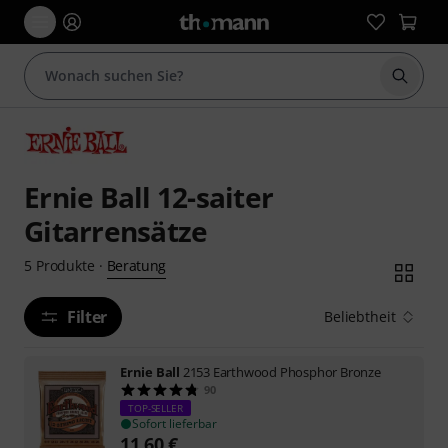
Suche 
Ernie Ball 12-saiter
Gitarrensätze
Beratung
5
Produkte
·
Filter
Beliebtheit
Ernie Ball
2153 Earthwood Phosphor Bronze
90
TOP-SELLER
Sofort lieferbar
11,60
€