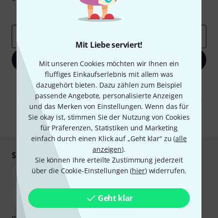
Inspirierende Beiträge
Deals
Thomann Insights
E-Mail-Adresse
*
Mit Liebe serviert!
Jetzt anmelden
Mit unseren Cookies möchten wir Ihnen ein
fluffiges Einkaufserlebnis mit allem was
Mit Klick auf „Jetzt anmelden“ stimmen Sie dem Erhalt von E-Mail-
dazugehört bieten. Dazu zählen zum Beispiel
Werbung und einer Messung des E-Mail-Nutzungsverhaltens zu. Die
passende Angebote, personalisierte Anzeigen
Abmeldung ist jederzeit möglich. Weitere Informationen finden Sie in
und das Merken von Einstellungen. Wenn das für
unseren
Datenschutzhinweisen
.
Sie okay ist, stimmen Sie der Nutzung von Cookies
* Pflichtfeld
für Präferenzen, Statistiken und Marketing
einfach durch einen Klick auf „Geht klar“ zu (
alle
anzeigen
).
Sicher einkaufen & bezahlen
Sie können Ihre erteilte Zustimmung jederzeit
über die Cookie-Einstellungen (
hier
) widerrufen.
Geht klar