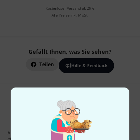
Kostenloser Versand ab 29 €
Alle Preise inkl. MwSt.
Gefällt Ihnen, was Sie sehen?
Teilen
Hilfe & Feedback
Thomann Newsletter
Abonniere den Thomann Newsletter und gewinne mit
etwas Glück einen von
50 Gutscheinen
über jeweils
50€
!