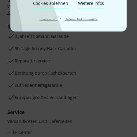
Bezahlen Sie vertraulich und sicher per Nachnahme,
Cookies ablehnen
Weitere Infos
Vorkasse, PayPal, Amazon Pay,
Klarna Sofort bezahlen
,
Klarna Ratenzahlung
oder Kreditkarte.
·
Impressum
Datenschutzhinweise
Ihre Vorteile
3 Jahre Thomann Garantie
30 Tage Money-Back-Garantie
Reparaturservice
Beratung durch Fachexperten
Zufriedenheitsgarantie
Europas größtes Versandlager
Service
Versandkosten und Lieferzeiten
Hilfe-Center