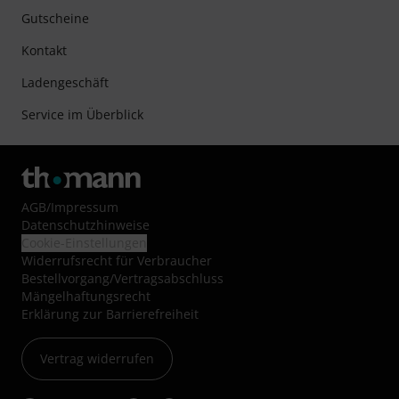
Gutscheine
Kontakt
Ladengeschäft
Service im Überblick
AGB
/
Impressum
Datenschutzhinweise
Cookie-Einstellungen
Widerrufsrecht für Verbraucher
Bestellvorgang/Vertragsabschluss
Mängelhaftungsrecht
Erklärung zur Barrierefreiheit
Vertrag widerrufen