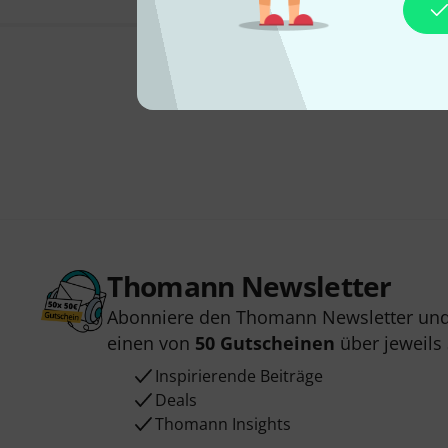
Thomann Newsletter
Abonniere den Thomann Newsletter und
einen von
50 Gutscheinen
über jeweils
Inspirierende Beiträge
Deals
Thomann Insights