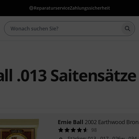
Reparaturservice
Zahlungssicherheit
Such
all .013 Saitensätze
Ernie Ball
2002 Earthwood Bron
98
Stärken: 013 - 017 - 026w - 034 