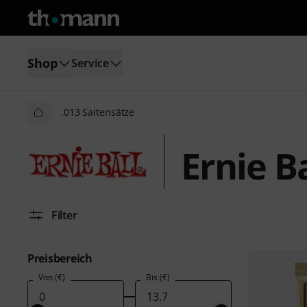
Shop
Service
.013 Saitensätze
Ernie B
Filter
Preisbereich
Von (€)
Bis (€)