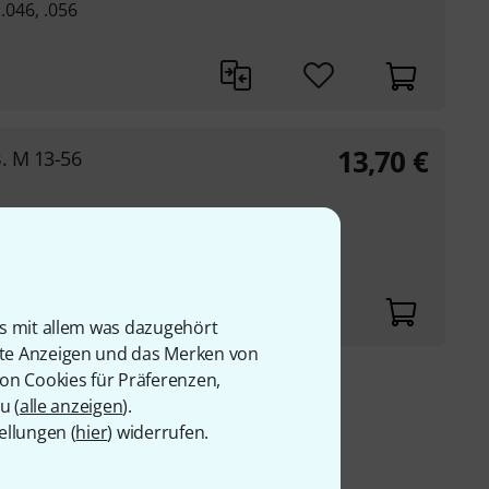
 .046, .056
13,70
€
. M 13-56
 034 - 046 - 056
is mit allem was dazugehört
rte Anzeigen und das Merken von
von Cookies für Präferenzen,
9 €
u (
alle anzeigen
).
ellungen (
hier
) widerrufen.