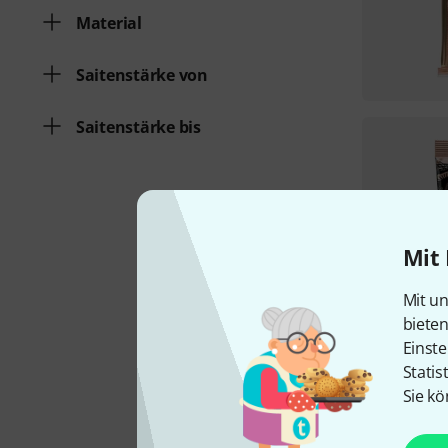
Material
Saitenstärke von
Saitenstärke bis
Mit 
Mit un
biete
Einste
Statis
Sie kö