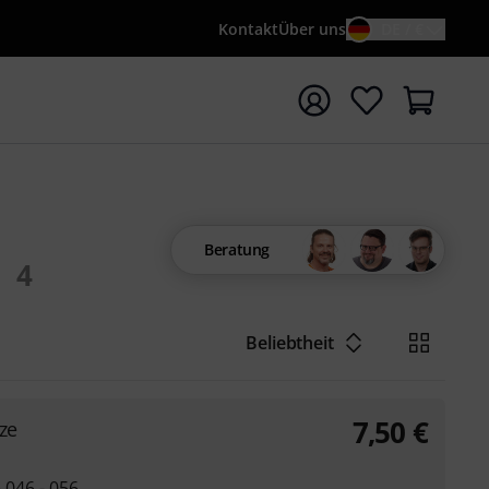
Kontakt
Über uns
DE / €
e mit Suchwort {searchTerm} starten
Beratung
4
Beliebtheit
7,50
€
ze
- 046 - 056