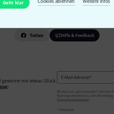
Cookies ablehnen
Weitere Infos
Geht klar
Gefällt Ihnen, was Sie sehen?
Teilen
Hilfe & Feedback
E-Mail-Adresse
*
 gewinne mit etwas Glück
50€
!
Mit Klick auf „Jetzt anmelden“ stimmen
Nutzungsverhaltens zu. Die Abmeldung is
Datenschutzhinweisen
.
* Pflichtfeld