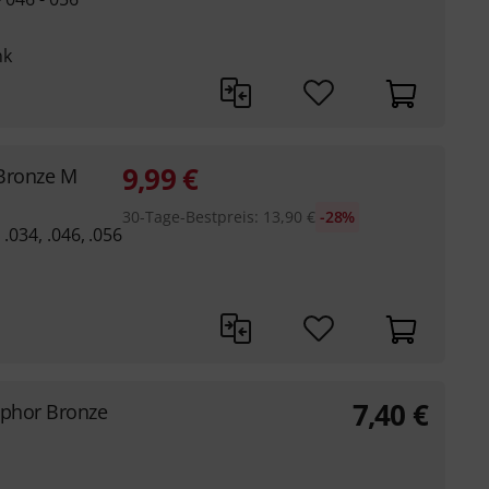
nk
9,99
€
 Bronze M
30-Tage-Bestpreis
:
13,90
€
-28%
 .034, .046, .056
7,40
€
phor Bronze