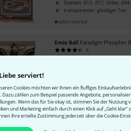
Stärken: .013, .017, .026w, .034,
transparenter. glockiger Ton
Sofort lieferbar
Ernie Ball
Paradigm Phosphor B
8
Phosphor Bronze
Saitenstärken: 013 - 017 - 026 -
legendärer Slinky Ton
Liebe serviert!
Sofort lieferbar
seren Cookies möchten wir Ihnen ein fluffiges Einkaufserlebn
n. Dazu zählen zum Beispiel passende Angebote, personalisie
llungen. Wenn das für Sie okay ist, stimmen Sie der Nutzung 
Kostenloser Versand ab 2
tiken und Marketing einfach durch einen Klick auf „Geht klar“ z
Alle Preise inkl. MwSt.
nnen Ihre erteilte Zustimmung jederzeit über die Cookie-Einst