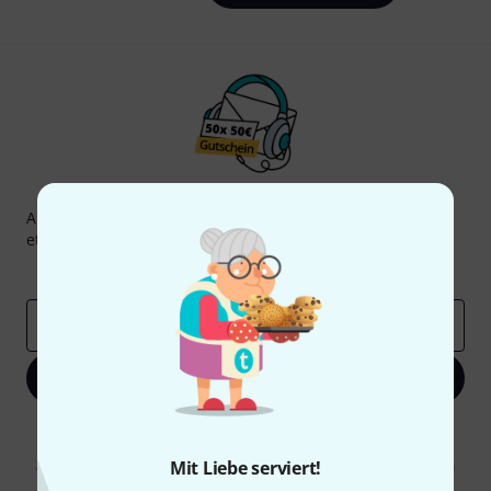
Thomann Newsletter
Abonniere den Thomann Newsletter und gewinne mit
etwas Glück einen von
50 Gutscheinen
über jeweils
50€
!
Inspirierende Beiträge
Deals
Thomann Insights
E-Mail-Adresse
*
Jetzt anmelden
Mit Klick auf „Jetzt anmelden“ stimmen Sie dem Erhalt von E-Mail-
Werbung und einer Messung des E-Mail-Nutzungsverhaltens zu. Die
Abmeldung ist jederzeit möglich. Weitere Informationen finden Sie in
Mit Liebe serviert!
unseren
Datenschutzhinweisen
.