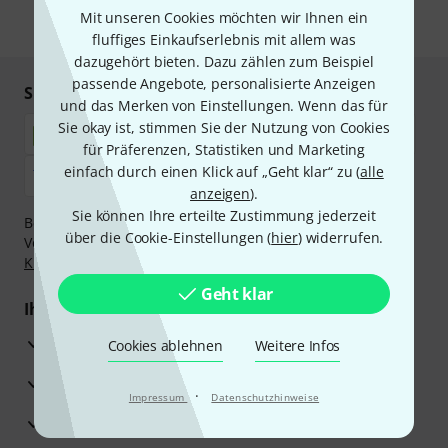
Mit unseren Cookies möchten wir Ihnen ein
* Pflichtfeld
fluffiges Einkaufserlebnis mit allem was
dazugehört bieten. Dazu zählen zum Beispiel
passende Angebote, personalisierte Anzeigen
Sicher einkaufen & bezahlen
und das Merken von Einstellungen. Wenn das für
Sie okay ist, stimmen Sie der Nutzung von Cookies
für Präferenzen, Statistiken und Marketing
einfach durch einen Klick auf „Geht klar“ zu (
alle
anzeigen
).
Sie können Ihre erteilte Zustimmung jederzeit
Bezahlen Sie vertraulich und sicher per Nachnahme,
über die Cookie-Einstellungen (
hier
) widerrufen.
Vorkasse, PayPal, Amazon Pay,
Klarna Sofort bezahlen
,
Klarna Ratenzahlung
oder Kreditkarte.
Geht klar
Ihre Vorteile
3 Jahre Thomann Garantie
Cookies ablehnen
Weitere Infos
30 Tage Money-Back-Garantie
·
Impressum
Datenschutzhinweise
Reparaturservice