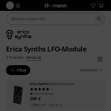
Suche 
Erica Synths LFO-Module
Beratung
3
Produkte
·
Filter
Beliebtheit
Erica Synths
Black Octasource
7
Sofort lieferbar
289
€
-15%
UVP:
338,80
€