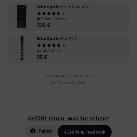
Erica Synths
Drum Modulator
8
Sofort lieferbar
229
€
Erica Synths
Pico RND
16
Auf Anfrage
95
€
Kostenloser Versand ab 29 €
Alle Preise inkl. MwSt.
Gefällt Ihnen, was Sie sehen?
Teilen
Hilfe & Feedback