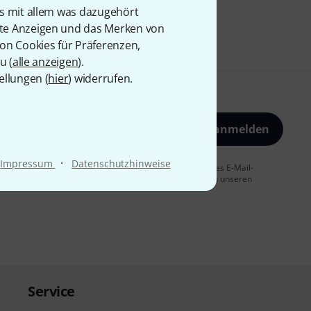
is mit allem was dazugehört
rte Anzeigen und das Merken von
von Cookies für Präferenzen,
u (
alle anzeigen
).
ellungen (
hier
) widerrufen.
Jetzt anmelden
·
Impressum
Datenschutzhinweise
 Sie dem Erhalt von E-Mail-Werbung und einer Messung des E-Mail-
t jederzeit möglich. Weitere Informationen finden Sie in unseren
Service