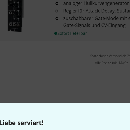
analoger Hüllkurvengenerator
Regler für Attack, Decay, Susta
zuschaltbarer Gate-Mode mit e
Gate-Signals und CV-Eingang
Sofort lieferbar
Kostenloser Versand ab 2
Alle Preise inkl. MwSt.
Gefällt Ihnen, was Sie sehen?
Liebe serviert!