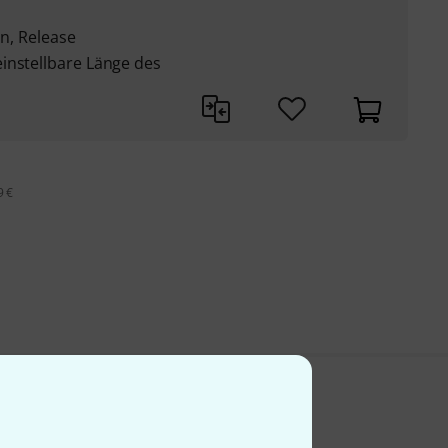
in, Release
instellbare Länge des
9 €