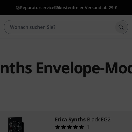
Reparaturservice
kostenfreier Versand ab 29 €
Such
ynths Envelope-Mo
Erica Synths
Black EG2
1