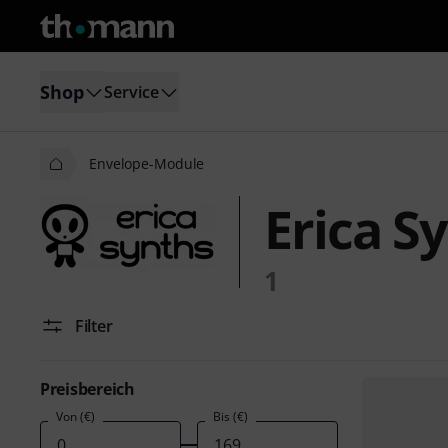
Shop
Service
Envelope-Module
Erica S
1
Filter
Preisbereich
Von (€)
Bis (€)