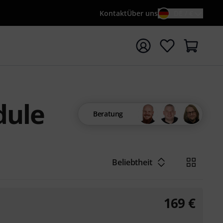
Kontakt
Über uns
DE / €
e mit Suchwort {searchTerm} starten
dule
Beratung
Beliebtheit
169
€