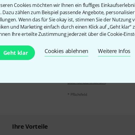
seren Cookies möchten wir Ihnen ein fluffiges Einkaufserlebn
Teilen
Hilfe & Feedback
n. Dazu zählen zum Beispiel passende Angebote, personalisie
llungen. Wenn das für Sie okay ist, stimmen Sie der Nutzung 
tiken und Marketing einfach durch einen Klick auf „Geht klar“ z
nnen Ihre erteilte Zustimmung jederzeit über die Cookie-Einst
Cookies ablehnen
Weitere Infos
Geht klar
E-Mail-Adresse
*
 gewinne mit etwas Glück
50€
!
Mit Klick auf „Jetzt anmelden“ stimmen
Nutzungsverhaltens zu. Die Abmeldung is
Datenschutzhinweisen
.
* Pflichtfeld
Ihre Vorteile