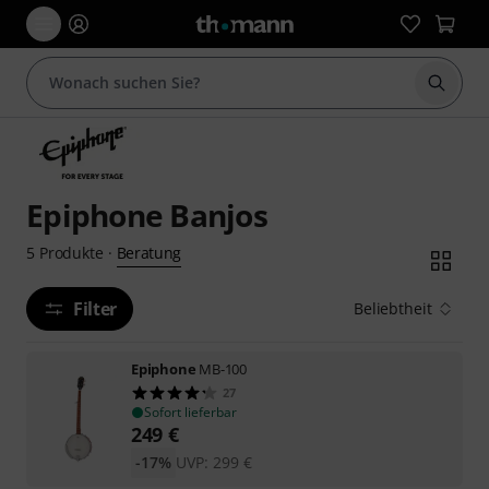
Suche 
Epiphone Banjos
Beratung
5
Produkte
·
Filter
Beliebtheit
Epiphone
MB-100
27
Sofort lieferbar
249
€
-17%
UVP:
299
€