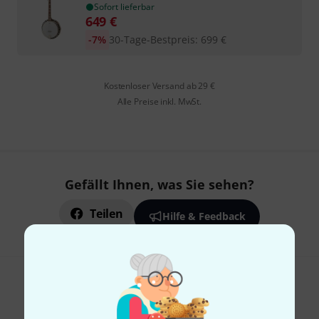
Sofort lieferbar
649
€
-7%
30-Tage-Bestpreis
:
699
€
Kostenloser Versand ab 29 €
Alle Preise inkl. MwSt.
Gefällt Ihnen, was Sie sehen?
Teilen
Hilfe & Feedback