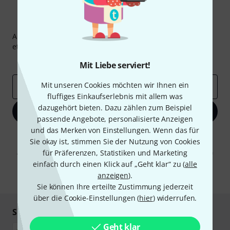
Thomann Newsletter
Abonniere den Thomann Newsletter und gewinne mit
etwas Glück einen von
50 Gutscheinen
über jeweils
50€
!
Inspirierende Beiträge
Deals
Thomann Insights
Mit Liebe serviert!
Mit unseren Cookies möchten wir Ihnen ein
E-Mail-Adresse
*
fluffiges Einkaufserlebnis mit allem was
dazugehört bieten. Dazu zählen zum Beispiel
Jetzt anmelden
passende Angebote, personalisierte Anzeigen
und das Merken von Einstellungen. Wenn das für
Mit Klick auf „Jetzt anmelden“ stimmen Sie dem Erhalt von E-Mail-
Sie okay ist, stimmen Sie der Nutzung von Cookies
Werbung und einer Messung des E-Mail-Nutzungsverhaltens zu. Die
Abmeldung ist jederzeit möglich. Weitere Informationen finden Sie in
für Präferenzen, Statistiken und Marketing
unseren
Datenschutzhinweisen
.
einfach durch einen Klick auf „Geht klar“ zu (
alle
anzeigen
).
* Pflichtfeld
Sie können Ihre erteilte Zustimmung jederzeit
über die Cookie-Einstellungen (
hier
) widerrufen.
Sicher einkaufen & bezahlen
Geht klar