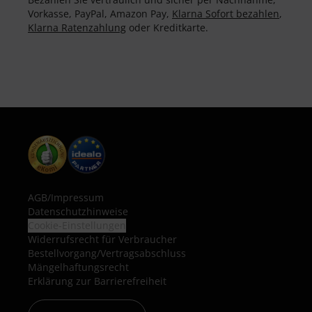
Vorkasse, PayPal, Amazon Pay,
Klarna Sofort bezahlen
,
Klarna Ratenzahlung
oder Kreditkarte.
AGB
/
Impressum
Datenschutzhinweise
Cookie-Einstellungen
Widerrufsrecht für Verbraucher
Bestellvorgang/Vertragsabschluss
Mängelhaftungsrecht
Erklärung zur Barrierefreiheit