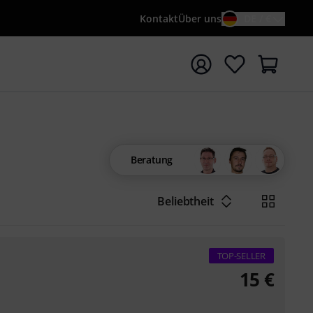
Kontakt
Über uns
DE / €
e mit Suchwort {searchTerm} starten
Beratung
Beliebtheit
TOP-SELLER
15
€