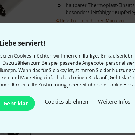
haltbarer Thermoplast-Einsatz
besonders leitfähiger Kupferl
Lieferbar in mehreren Monaten
Liebe serviert!
Amphenol
EP5 Female for Instal
4
seren Cookies möchten wir Ihnen ein fluffiges Einkaufserlebn
female
n. Dazu zählen zum Beispiel passende Angebote, personalisie
stabile Metallausführung
llungen. Wenn das für Sie okay ist, stimmen Sie der Nutzung 
rückseitig mit Lötfahnen
tiken und Marketing einfach durch einen Klick auf „Geht klar“ z
nnen Ihre erteilte Zustimmung jederzeit über die Cookie-Einst
In 7–9 Wochen lieferbar
Cookies ablehnen
Weitere Infos
Geht klar
Amphenol
EP5 Male for Installa
2
male
Schutzklasse: IP40