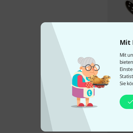
Mit 
Mit un
biete
Einste
Statis
Sie kö