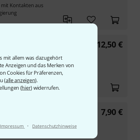
 mit Kontakten aus
egierung
12,50
€
lation
is mit allem was dazugehört
rte Anzeigen und das Merken von
von Cookies für Präferenzen,
u (
alle anzeigen
).
ellungen (
hier
) widerrufen.
7,90
€
tion
·
Impressum
Datenschutzhinweise