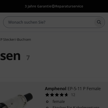
3 Jahre Garantie
Reparaturservice
Such
EP Stecker/-Buchsen
hsen
7
Amphenol
EP-5-11 P Female
12
female
Stecker für Kabelmontage