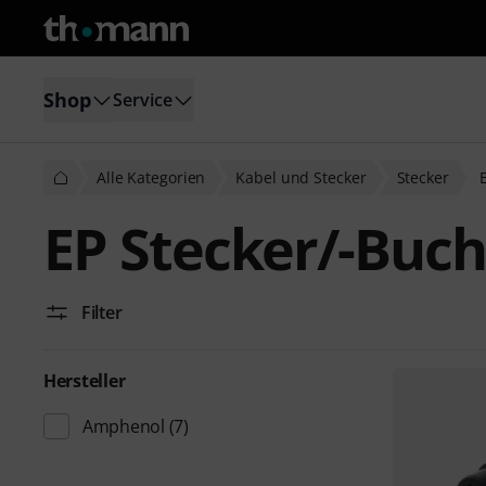
Shop
Service
Alle Kategorien
Kabel und Stecker
Stecker
EP Stecker/-Buc
Filter
Hersteller
Amphenol
(7)