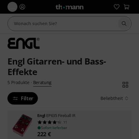
Suche 
Engl Gitarren- und Bass-
Effekte
Beratung
5
Produkte
·
Filter
Beliebtheit
Engl
EP635 Fireball IR
11
Sofort lieferbar
222
€