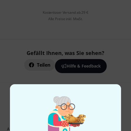
Kostenloser Versand ab 29 €
Alle Preise inkl. MwSt.
Gefällt Ihnen, was Sie sehen?
Teilen
Hilfe & Feedback
Thomann Newsletter
Abonniere den Thomann Newsletter und gewinne mit