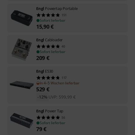
Engl
Powertap Portable
151
Sofort lieferbar
15,90
€
Engl
Cabloader
40
Sofort lieferbar
209
€
Engl
E530
117
In 4–5 Wochen lieferbar
529
€
-12%
UVP:
599,99
€
Engl
Power Tap
56
Sofort lieferbar
79
€