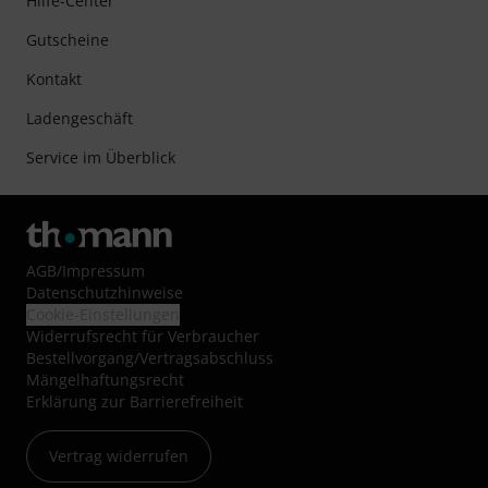
Hilfe-Center
Gutscheine
Kontakt
Ladengeschäft
Service im Überblick
AGB
/
Impressum
Datenschutzhinweise
Cookie-Einstellungen
Widerrufsrecht für Verbraucher
Bestellvorgang/Vertragsabschluss
Mängelhaftungsrecht
Erklärung zur Barrierefreiheit
Vertrag widerrufen