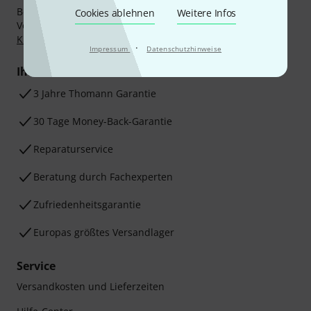
Bezahlen Sie vertraulich und sicher per Nachnahme,
Cookies ablehnen
Weitere Infos
Vorkasse, PayPal, Amazon Pay,
Klarna Sofort bezahlen
,
Klarna Ratenzahlung
oder Kreditkarte.
·
Impressum
Datenschutzhinweise
Ihre Vorteile
3 Jahre Thomann Garantie
30 Tage Money-Back-Garantie
Reparaturservice
Beratung durch Fachexperten
Zufriedenheitsgarantie
Europas größtes Versandlager
Service
Versandkosten und Lieferzeiten