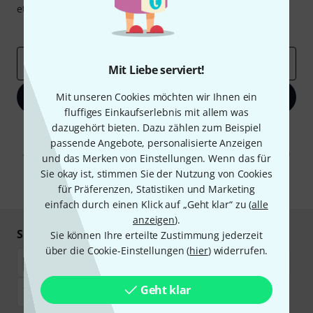
etwas Glück einen von
50 Gutscheinen
über jeweils
50€
!
Inspirierende Beiträge
Deals
Thomann Insights
E-Mail-Adresse
*
Mit Liebe serviert!
Mit unseren Cookies möchten wir Ihnen ein
Jetzt anmelden
fluffiges Einkaufserlebnis mit allem was
dazugehört bieten. Dazu zählen zum Beispiel
Mit Klick auf „Jetzt anmelden“ stimmen Sie dem Erhalt von E-Mail-
Werbung und einer Messung des E-Mail-Nutzungsverhaltens zu. Die
passende Angebote, personalisierte Anzeigen
Abmeldung ist jederzeit möglich. Weitere Informationen finden Sie in
und das Merken von Einstellungen. Wenn das für
unseren
Datenschutzhinweisen
.
Sie okay ist, stimmen Sie der Nutzung von Cookies
* Pflichtfeld
für Präferenzen, Statistiken und Marketing
einfach durch einen Klick auf „Geht klar“ zu (
alle
anzeigen
).
Sicher einkaufen & bezahlen
Sie können Ihre erteilte Zustimmung jederzeit
über die Cookie-Einstellungen (
hier
) widerrufen.
Geht klar