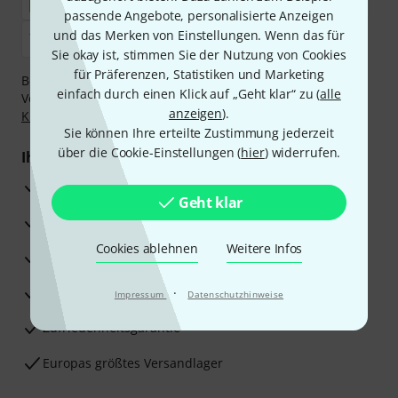
passende Angebote, personalisierte Anzeigen
und das Merken von Einstellungen. Wenn das für
Sie okay ist, stimmen Sie der Nutzung von Cookies
für Präferenzen, Statistiken und Marketing
Bezahlen Sie vertraulich und sicher per Nachnahme,
einfach durch einen Klick auf „Geht klar“ zu (
alle
Vorkasse, PayPal, Amazon Pay,
Klarna Sofort bezahlen
,
anzeigen
).
Klarna Ratenzahlung
oder Kreditkarte.
Sie können Ihre erteilte Zustimmung jederzeit
über die Cookie-Einstellungen (
hier
) widerrufen.
Ihre Vorteile
3 Jahre Thomann Garantie
Geht klar
30 Tage Money-Back-Garantie
Cookies ablehnen
Weitere Infos
Reparaturservice
Beratung durch Fachexperten
·
Impressum
Datenschutzhinweise
Zufriedenheitsgarantie
Europas größtes Versandlager