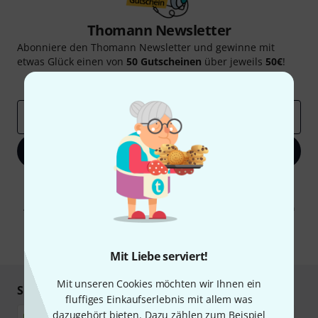
Thomann Newsletter
Abonniere den Thomann Newsletter und gewinne mit
etwas Glück einen von
50 Gutscheinen
über jeweils
50€
!
Inspirierende Beiträge
Deals
Thomann Insights
E-Mail-Adresse
*
Jetzt anmelden
Mit Klick auf „Jetzt anmelden“ stimmen Sie dem Erhalt von E-Mail-
Werbung und einer Messung des E-Mail-Nutzungsverhaltens zu. Die
Abmeldung ist jederzeit möglich. Weitere Informationen finden Sie in
unseren
Datenschutzhinweisen
.
* Pflichtfeld
Mit Liebe serviert!
Mit unseren Cookies möchten wir Ihnen ein
Sicher einkaufen & bezahlen
fluffiges Einkaufserlebnis mit allem was
dazugehört bieten. Dazu zählen zum Beispiel