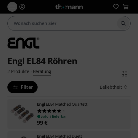
Suche 
Engl EL84 Röhren
Beratung
2
Produkte
·
Filter
Beliebtheit
Engl
EL84 Matched Quartett
1
Sofort lieferbar
99
€
Engl
EL84 Matched Duett