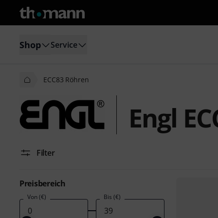
Shop
Service
ECC83 Röhren
Engl EC
Filter
Preisbereich
Von (€)
Bis (€)