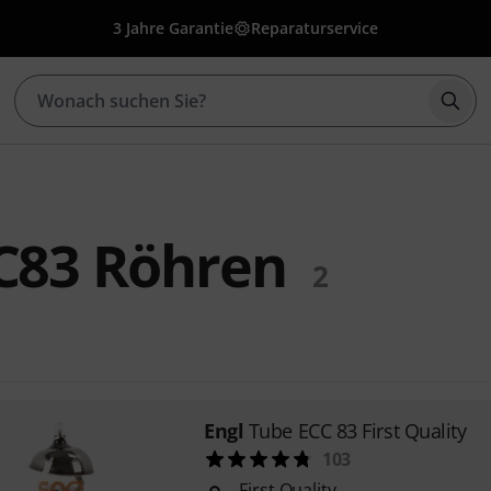
3 Jahre Garantie
Reparaturservice
Such
C83 Röhren
2
Engl
Tube ECC 83 First Quality
103
First Quality