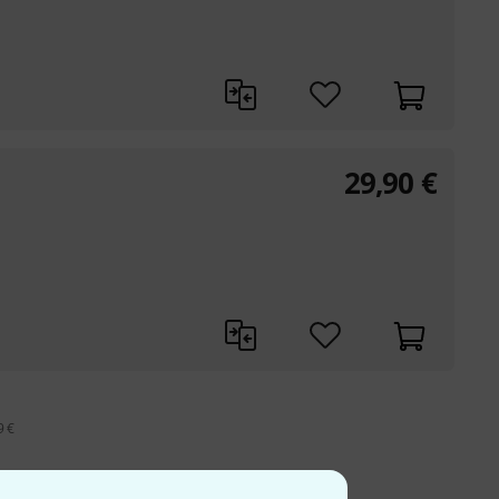
29,90
€
9 €