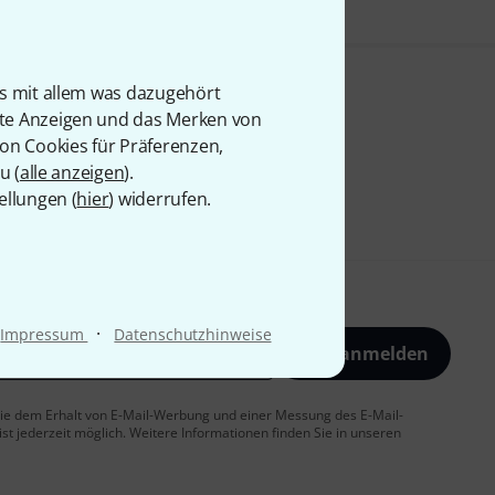
is mit allem was dazugehört
rte Anzeigen und das Merken von
von Cookies für Präferenzen,
u (
alle anzeigen
).
ellungen (
hier
) widerrufen.
·
Impressum
Datenschutzhinweise
Jetzt anmelden
 Sie dem Erhalt von E-Mail-Werbung und einer Messung des E-Mail-
t jederzeit möglich. Weitere Informationen finden Sie in unseren