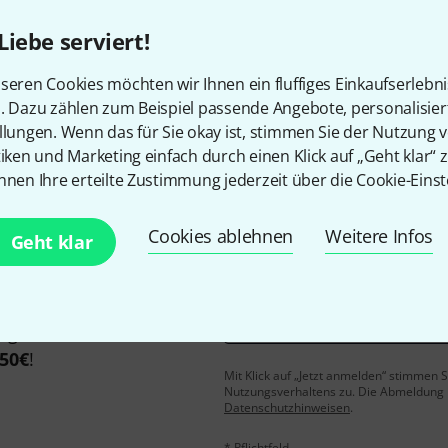
Liebe serviert!
seren Cookies möchten wir Ihnen ein fluffiges Einkaufserlebn
Gefällt Ihnen, was Sie sehen?
n. Dazu zählen zum Beispiel passende Angebote, personalisie
llungen. Wenn das für Sie okay ist, stimmen Sie der Nutzung 
Teilen
Hilfe & Feedback
tiken und Marketing einfach durch einen Klick auf „Geht klar“ z
nnen Ihre erteilte Zustimmung jederzeit über die Cookie-Einst
Cookies ablehnen
Weitere Infos
Geht klar
E-Mail-Adresse
*
 gewinne mit etwas Glück
50€
!
Mit Klick auf „Jetzt anmelden“ stimmen
Nutzungsverhaltens zu. Die Abmeldung is
Datenschutzhinweisen
.
* Pflichtfeld