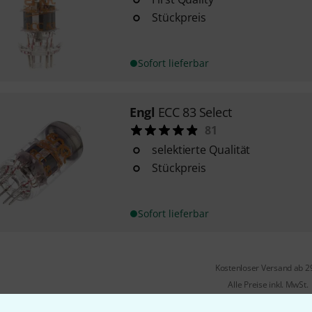
Stückpreis
Sofort lieferbar
Engl
ECC 83 Select
81
selektierte Qualität
Stückpreis
Sofort lieferbar
Kostenloser Versand ab 2
Alle Preise inkl. MwSt.