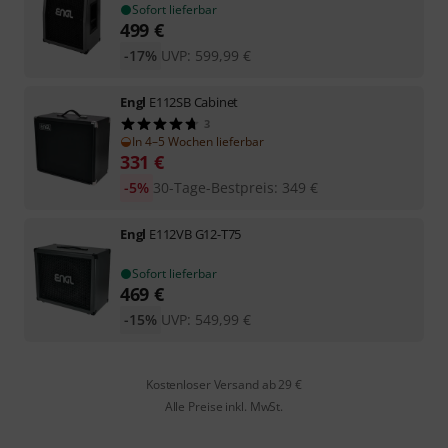
Sofort lieferbar
499
€
-17%
UVP:
599,99
€
Engl
E112SB Cabinet
3
In 4–5 Wochen lieferbar
331
€
-5%
30-Tage-Bestpreis
:
349
€
Engl
E112VB G12-T75
Sofort lieferbar
469
€
-15%
UVP:
549,99
€
Kostenloser Versand ab 29 €
Alle Preise inkl. MwSt.