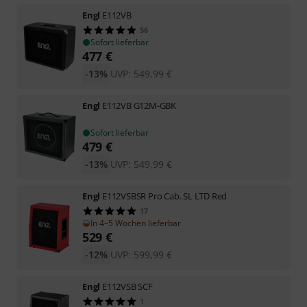
Engl
E112VB
56
Sofort lieferbar
477
€
-13%
UVP:
549,99
€
Engl
E112VB G12M-GBK
Sofort lieferbar
479
€
-13%
UVP:
549,99
€
Engl
E112VSBSR Pro Cab. SL LTD Red
17
In 4–5 Wochen lieferbar
529
€
-12%
UVP:
599,99
€
Engl
E112VSB SCF
1