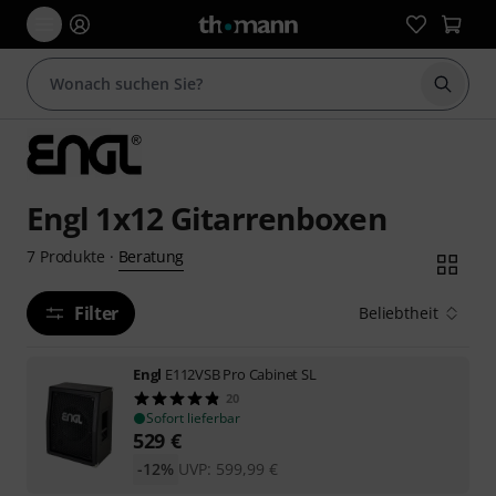
Suche 
Engl 1x12 Gitarrenboxen
Beratung
7
Produkte
·
Filter
Beliebtheit
Engl
E112VSB Pro Cabinet SL
20
Sofort lieferbar
529
€
-12%
UVP:
599,99
€