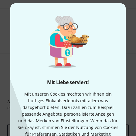
Gefällt Ihnen, was Sie sehen?
Teilen
Hilfe & Feedback
Mit Liebe serviert!
Thomann Newsletter
Mit unseren Cookies möchten wir Ihnen ein
fluffiges Einkaufserlebnis mit allem was
Abonniere den Thomann Newsletter und gewinne mit
dazugehört bieten. Dazu zählen zum Beispiel
etwas Glück einen von
50 Gutscheinen
über jeweils
50€
!
passende Angebote, personalisierte Anzeigen
Inspirierende Beiträge
Deals
Thomann Insights
und das Merken von Einstellungen. Wenn das für
Sie okay ist, stimmen Sie der Nutzung von Cookies
E-Mail-Adresse
*
für Präferenzen, Statistiken und Marketing