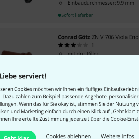
Einbaudurchmesser: 9,9 mm
Sofort lieferbar
Conrad Götz
ZN V 706 Viola En
1
mit drei Rillen
Material: Buchsbaum
Liebe serviert!
Mittelfristig lieferbar (ca. 1–2 Wochen
seren Cookies möchten wir Ihnen ein fluffiges Einkaufserlebn
n. Dazu zählen zum Beispiel passende Angebote, personalisie
llungen. Wenn das für Sie okay ist, stimmen Sie der Nutzung 
Kostenloser Versand ab 2
tiken und Marketing einfach durch einen Klick auf „Geht klar“ z
Alle Preise inkl. MwSt.
nnen Ihre erteilte Zustimmung jederzeit über die Cookie-Einst
Cookies ablehnen
Weitere Infos
Geht klar