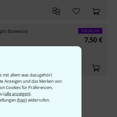
dpin Boxwood
TOP-SELLER
7,50
€
)
is mit allem was dazugehört
rte Anzeigen und das Merken von
von Cookies für Präferenzen,
9 €
u (
alle anzeigen
).
ellungen (
hier
) widerrufen.