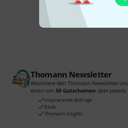
Thomann Newsletter
Abonniere den Thomann Newsletter und
einen von
50 Gutscheinen
über jeweils
Inspirierende Beiträge
Deals
Thomann Insights