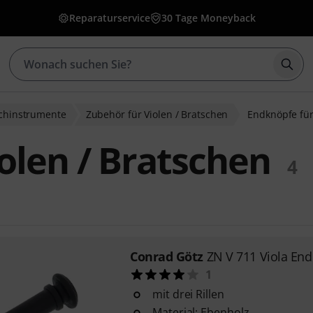
Reparaturservice
30 Tage Moneyback
Such
ichinstrumente
Zubehör für Violen / Bratschen
Endknöpfe für
olen / Bratschen
4
Conrad Götz
ZN V 711 Viola En
1
mit drei Rillen
Material: Ebenholz