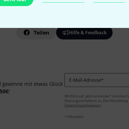
Gefällt Ihnen, was Sie sehen?
Teilen
Hilfe & Feedback
E-Mail-Adresse
*
 gewinne mit etwas Glück
50€
!
Mit Klick auf „Jetzt anmelden“ stimmen
Nutzungsverhaltens zu. Die Abmeldung is
Datenschutzhinweisen
.
* Pflichtfeld