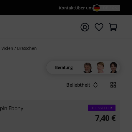
Kontakt
Über uns
DE / €
e mit Suchwort {searchTerm} starten
 Violen / Bratschen
Beratung
Beliebtheit
dpin Ebony
TOP-SELLER
7,40
€