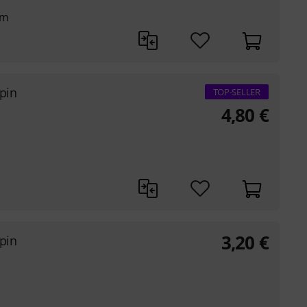
mm
pin
TOP-SELLER
4,80
€
3,20
€
pin