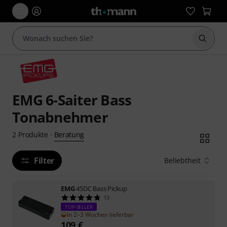
Suche 
EMG 6-Saiter Bass
Tonabnehmer
Beratung
2
Produkte
·
Filter
Beliebtheit
EMG
45DC Bass Pickup
13
TOP-SELLER
In 2–3 Wochen lieferbar
109
€