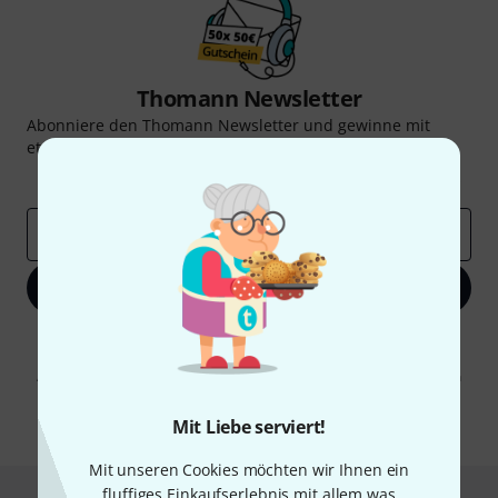
Thomann Newsletter
Abonniere den Thomann Newsletter und gewinne mit
etwas Glück einen von
50 Gutscheinen
über jeweils
50€
!
Inspirierende Beiträge
Deals
Thomann Insights
E-Mail-Adresse
*
Jetzt anmelden
Mit Klick auf „Jetzt anmelden“ stimmen Sie dem Erhalt von E-Mail-
Werbung und einer Messung des E-Mail-Nutzungsverhaltens zu. Die
Abmeldung ist jederzeit möglich. Weitere Informationen finden Sie in
unseren
Datenschutzhinweisen
.
Mit Liebe serviert!
* Pflichtfeld
Mit unseren Cookies möchten wir Ihnen ein
fluffiges Einkaufserlebnis mit allem was