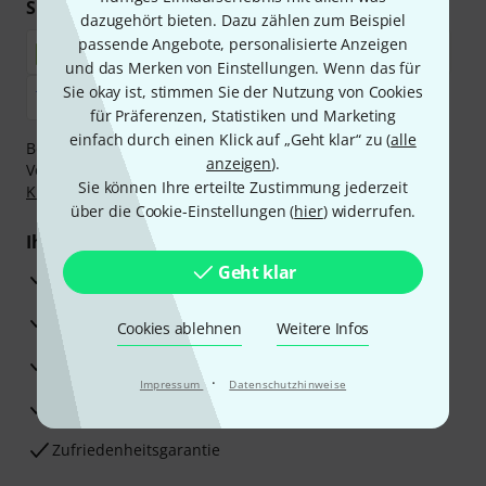
Sicher einkaufen & bezahlen
dazugehört bieten. Dazu zählen zum Beispiel
passende Angebote, personalisierte Anzeigen
und das Merken von Einstellungen. Wenn das für
Sie okay ist, stimmen Sie der Nutzung von Cookies
für Präferenzen, Statistiken und Marketing
einfach durch einen Klick auf „Geht klar“ zu (
alle
Bezahlen Sie vertraulich und sicher per Nachnahme,
anzeigen
).
Vorkasse, PayPal, Amazon Pay,
Klarna Sofort bezahlen
,
Sie können Ihre erteilte Zustimmung jederzeit
Klarna Ratenzahlung
oder Kreditkarte.
über die Cookie-Einstellungen (
hier
) widerrufen.
Ihre Vorteile
Geht klar
3 Jahre Thomann Garantie
30 Tage Money-Back-Garantie
Cookies ablehnen
Weitere Infos
Reparaturservice
·
Impressum
Datenschutzhinweise
Beratung durch Fachexperten
Zufriedenheitsgarantie