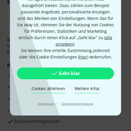
Sicher einkaufen & bezahlen
dazugehört bieten. Dazu zählen zum Beispiel
passende Angebote, personalisierte Anzeigen
und das Merken von Einstellungen. Wenn das für
Sie okay ist, stimmen Sie der Nutzung von Cookies
für Präferenzen, Statistiken und Marketing
einfach durch einen Klick auf „Geht klar“ zu (
alle
Bezahlen Sie vertraulich und sicher per Nachnahme,
anzeigen
).
Vorkasse, PayPal, Amazon Pay,
Klarna Sofort bezahlen
,
Sie können Ihre erteilte Zustimmung jederzeit
Klarna Ratenzahlung
oder Kreditkarte.
über die Cookie-Einstellungen (
hier
) widerrufen.
Ihre Vorteile
Geht klar
3 Jahre Thomann Garantie
30 Tage Money-Back-Garantie
Cookies ablehnen
Weitere Infos
Reparaturservice
·
Impressum
Datenschutzhinweise
Beratung durch Fachexperten
Zufriedenheitsgarantie