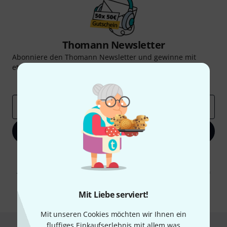
Thomann Newsletter
Abonniere den Thomann Newsletter und gewinne mit
etwas Glück einen von
50 Gutscheinen
über jeweils
50€
!
Inspirierende Beiträge
Deals
Thomann Insights
E-Mail-Adresse
*
Jetzt anmelden
Mit Klick auf „Jetzt anmelden“ stimmen Sie dem Erhalt von E-Mail-
Werbung und einer Messung des E-Mail-Nutzungsverhaltens zu. Die
Abmeldung ist jederzeit möglich. Weitere Informationen finden Sie in
unseren
Datenschutzhinweisen
.
Mit Liebe serviert!
* Pflichtfeld
Mit unseren Cookies möchten wir Ihnen ein
fluffiges Einkaufserlebnis mit allem was