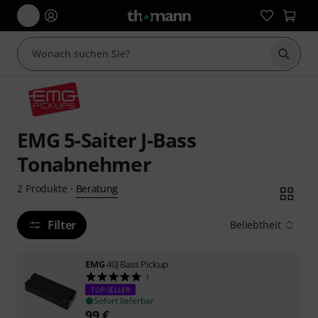
Suche 
EMG 5-Saiter J-Bass
Tonabnehmer
Beratung
2
Produkte
·
Filter
Beliebtheit
EMG
40J Bass Pickup
1
TOP-SELLER
Sofort lieferbar
99
€