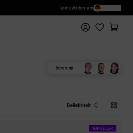
Kontakt
Über uns
DE / €
e mit Suchwort {searchTerm} starten
Beratung
Beliebtheit
TOP-SELLER