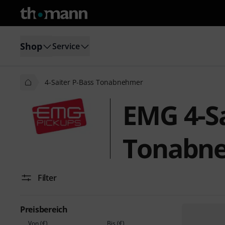
Shop
Service
4-Saiter P-Bass Tonabnehmer
EMG 4-Sa
Tonabn
Filter
Preisbereich
Von (€)
Bis (€)