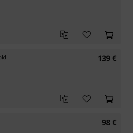
139
€
old
98
€