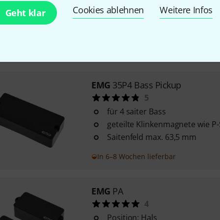
Cookies ablehnen
Weitere Infos
Geht klar
Gitarren-Humbucker-Gehäuse
empfohlen für Bassgitarren m
Saitenabstand (G1 - E4) von m
Sofort lieferbar
EMG
35P4 Bass Pickup
5
für 4 saiter Bass
geteilte Klinkenmagnete wie P-
Saitenfeld max. 63,5 mm
In 6–8 Wochen lieferbar
EMG
PA
4
Position: Hals