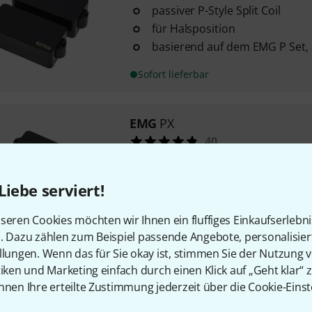
passiver P-Style Split Coil
für Halsposition
basierend auf dem EMG P Set, a
Sofort lieferbar
EMG
PX
40
P Style Pickup
für 4-saiter
Liebe serviert!
Standard P Fräsung
seren Cookies möchten wir Ihnen ein fluffiges Einkaufserlebn
Sofort lieferbar
n. Dazu zählen zum Beispiel passende Angebote, personalisie
llungen. Wenn das für Sie okay ist, stimmen Sie der Nutzung 
tiken und Marketing einfach durch einen Klick auf „Geht klar“ z
EMG
HB Steinberger
nnen Ihre erteilte Zustimmung jederzeit über die Cookie-Einst
23
Aufbau, Ton und Ausgangsleis