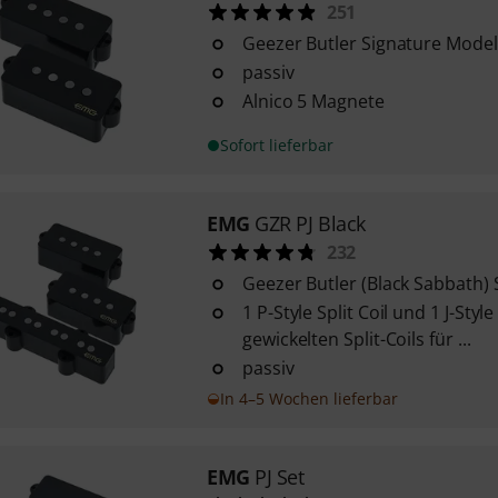
251
Geezer Butler Signature Model
passiv
Alnico 5 Magnete
Sofort lieferbar
EMG
GZR PJ Black
232
Geezer Butler (Black Sabbath) 
1 P-Style Split Coil und 1 J-Style
gewickelten Split-Coils für ...
passiv
In 4–5 Wochen lieferbar
EMG
PJ Set