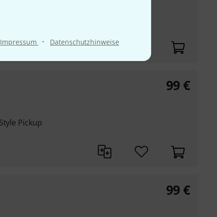
it einem gesamt
ax. 50 mm
·
Impressum
Datenschutzhinweise
99
€
Style Pickup
99
€