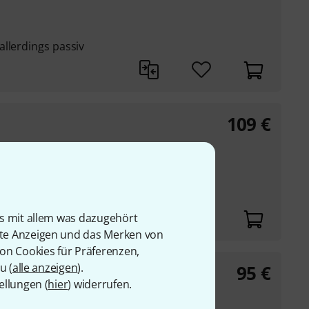
llerdings passiv
109
€
is mit allem was dazugehört
rte Anzeigen und das Merken von
von Cookies für Präferenzen,
u (
alle anzeigen
).
95
€
ellungen (
hier
) widerrufen.
tung wie P-Typ