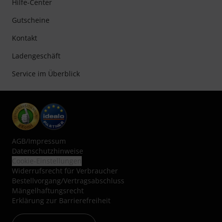
Hilfe-Center
Gutscheine
Kontakt
Ladengeschäft
Service im Überblick
AGB
/
Impressum
Datenschutzhinweise
Cookie-Einstellungen
Widerrufsrecht für Verbraucher
Bestellvorgang/Vertragsabschluss
Mängelhaftungsrecht
Erklärung zur Barrierefreiheit