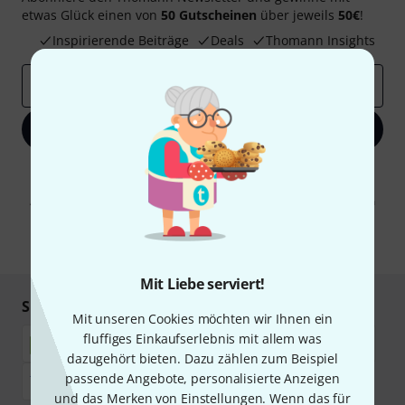
etwas Glück einen von
50 Gutscheinen
über jeweils
50€
!
Inspirierende Beiträge
Deals
Thomann Insights
E-Mail-Adresse
*
Jetzt anmelden
Mit Klick auf „Jetzt anmelden“ stimmen Sie dem Erhalt von E-Mail-
Werbung und einer Messung des E-Mail-Nutzungsverhaltens zu. Die
Abmeldung ist jederzeit möglich. Weitere Informationen finden Sie in
unseren
Datenschutzhinweisen
.
* Pflichtfeld
Mit Liebe serviert!
Sicher einkaufen & bezahlen
Mit unseren Cookies möchten wir Ihnen ein
fluffiges Einkaufserlebnis mit allem was
dazugehört bieten. Dazu zählen zum Beispiel
passende Angebote, personalisierte Anzeigen
und das Merken von Einstellungen. Wenn das für