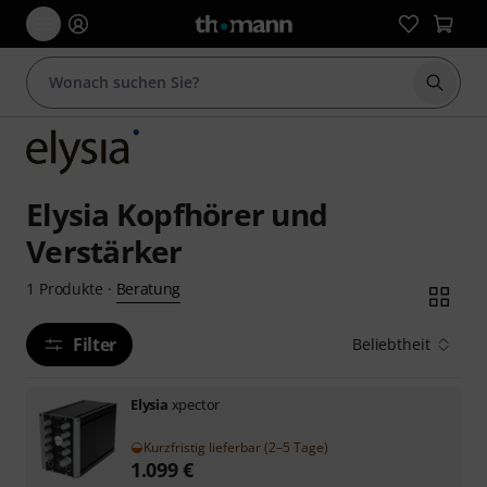
Suche 
Elysia Kopfhörer und
Verstärker
Beratung
1
Produkte
·
Filter
Beliebtheit
Elysia
xpector
Kurzfristig lieferbar (2–5 Tage)
1.099
€