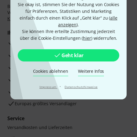
Sie okay ist, stimmen Sie der Nutzung von Cookies
Bezahlen Sie vertraulich und sicher per Nachnahme,
für Präferenzen, Statistiken und Marketing
Vorkasse, PayPal, Amazon Pay,
Klarna Sofort bezahlen
,
einfach durch einen Klick auf „Geht klar“ zu (
alle
Klarna Ratenzahlung
oder Kreditkarte.
anzeigen
).
Sie können Ihre erteilte Zustimmung jederzeit
Ihre Vorteile
über die Cookie-Einstellungen (
hier
) widerrufen.
3 Jahre Thomann Garantie
30 Tage Money-Back-Garantie
Geht klar
Reparaturservice
Cookies ablehnen
Weitere Infos
Beratung durch Fachexperten
·
Impressum
Datenschutzhinweise
Zufriedenheitsgarantie
Europas größtes Versandlager
Service
Versandkosten und Lieferzeiten