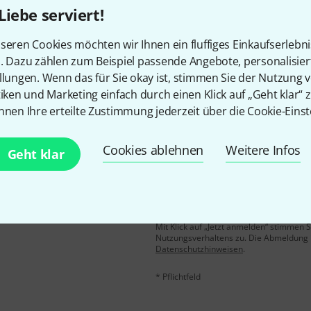
Liebe serviert!
Gefällt Ihnen, was Sie sehen?
seren Cookies möchten wir Ihnen ein fluffiges Einkaufserlebn
n. Dazu zählen zum Beispiel passende Angebote, personalisie
Teilen
Hilfe & Feedback
llungen. Wenn das für Sie okay ist, stimmen Sie der Nutzung 
tiken und Marketing einfach durch einen Klick auf „Geht klar“ z
nnen Ihre erteilte Zustimmung jederzeit über die Cookie-Einst
Cookies ablehnen
Weitere Infos
Geht klar
E-Mail-Adresse
*
 gewinne mit etwas Glück
50€
!
Mit Klick auf „Jetzt anmelden“ stimmen
Nutzungsverhaltens zu. Die Abmeldung is
Datenschutzhinweisen
.
* Pflichtfeld