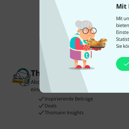
Mit 
Mit un
biete
Einste
Statis
Sie kö
Thomann Newsletter
Abonniere den Thomann Newsletter und
einen von
50 Gutscheinen
über jeweils
Inspirierende Beiträge
Deals
Thomann Insights