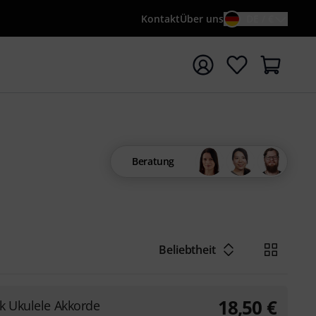
Kontakt
Über uns
DE / €
e mit Suchwort {searchTerm} starten
Beratung
Beliebtheit
18,50
€
k Ukulele Akkorde