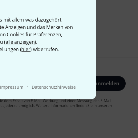
is mit allem was dazugehört
rte Anzeigen und das Merken von
von Cookies für Präferenzen,
u (
alle anzeigen
).
ellungen (
hier
) widerrufen.
Jetzt anmelden
·
Impressum
Datenschutzhinweise
 Sie dem Erhalt von E-Mail-Werbung und einer Messung des E-Mail-
t jederzeit möglich. Weitere Informationen finden Sie in unseren