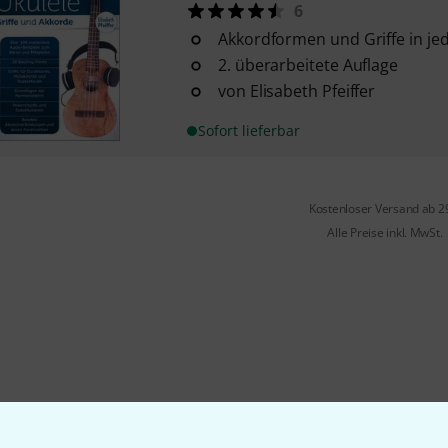
6
Akkordformen und Griffe in jed
2. überarbeitete Auflage
von Elisabeth Pfeiffer
Sofort lieferbar
Kostenloser Versand ab 2
Alle Preise inkl. MwSt.