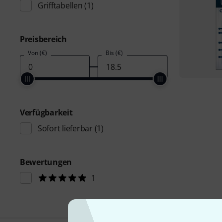
Grifftabellen
(1)
Preisbereich
Von (€)
Bis (€)
Verfügbarkeit
Sofort lieferbar
(1)
Bewertungen
1