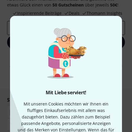
etwas Glück einen von
50 Gutscheinen
über jeweils
50€
!
Inspirierende Beiträge
Deals
Thomann Insights
E-Mail-Adresse
*
Jetzt anmelden
Mit Klick auf „Jetzt anmelden“ stimmen Sie dem Erhalt von E-Mail-
Werbung und einer Messung des E-Mail-Nutzungsverhaltens zu. Die
Abmeldung ist jederzeit möglich. Weitere Informationen finden Sie in
unseren
Datenschutzhinweisen
.
* Pflichtfeld
Mit Liebe serviert!
Sicher einkaufen & bezahlen
Mit unseren Cookies möchten wir Ihnen ein
fluffiges Einkaufserlebnis mit allem was
dazugehört bieten. Dazu zählen zum Beispiel
passende Angebote, personalisierte Anzeigen
und das Merken von Einstellungen. Wenn das für