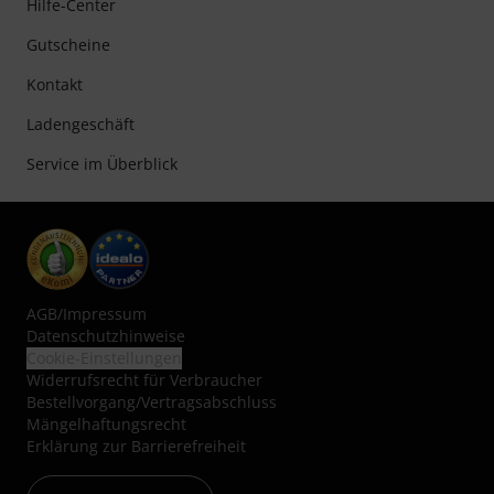
Hilfe-Center
Gutscheine
Kontakt
Ladengeschäft
Service im Überblick
AGB
/
Impressum
Datenschutzhinweise
Cookie-Einstellungen
Widerrufsrecht für Verbraucher
Bestellvorgang/Vertragsabschluss
Mängelhaftungsrecht
Erklärung zur Barrierefreiheit