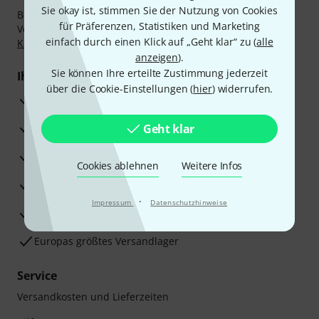
Sie okay ist, stimmen Sie der Nutzung von Cookies
Bezahlen Sie vertraulich und sicher per Nachnahme,
für Präferenzen, Statistiken und Marketing
Vorkasse, PayPal, Amazon Pay,
Klarna Sofort bezahlen
,
einfach durch einen Klick auf „Geht klar“ zu (
alle
Klarna Ratenzahlung
oder Kreditkarte.
anzeigen
).
Sie können Ihre erteilte Zustimmung jederzeit
Ihre Vorteile
über die Cookie-Einstellungen (
hier
) widerrufen.
3 Jahre Thomann Garantie
30 Tage Money-Back-Garantie
Geht klar
Reparaturservice
Cookies ablehnen
Weitere Infos
Beratung durch Fachexperten
·
Impressum
Datenschutzhinweise
Zufriedenheitsgarantie
Europas größtes Versandlager
Service
Versandkosten und Lieferzeiten