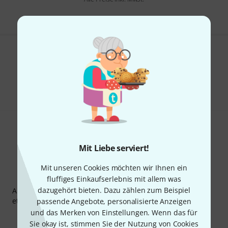
Gefällt Ihnen, was Sie sehen?
Teilen
Hilfe & Feedback
Mit Liebe serviert!
Mit unseren Cookies möchten wir Ihnen ein
Thomann Newsletter
fluffiges Einkaufserlebnis mit allem was
dazugehört bieten. Dazu zählen zum Beispiel
Abonniere den Thomann Newsletter und gewinne mit
etwas Glück einen von
50 Gutscheinen
über jeweils
50€
!
passende Angebote, personalisierte Anzeigen
und das Merken von Einstellungen. Wenn das für
Inspirierende Beiträge
Deals
Thomann Insights
Sie okay ist, stimmen Sie der Nutzung von Cookies