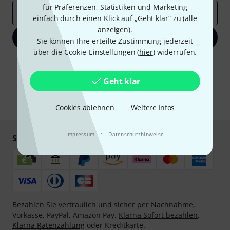
für Präferenzen, Statistiken und Marketing
E-Mail-Adresse
*
einfach durch einen Klick auf „Geht klar“ zu (
alle
anzeigen
).
Jetzt anmelden
Sie können Ihre erteilte Zustimmung jederzeit
über die Cookie-Einstellungen (
hier
) widerrufen.
Mit Klick auf „Jetzt anmelden“ stimmen Sie dem Erhalt von E-Mail-
Werbung und einer Messung des E-Mail-Nutzungsverhaltens zu. Die
Abmeldung ist jederzeit möglich. Weitere Informationen finden Sie in
Geht klar
unseren
Datenschutzhinweisen
.
* Pflichtfeld
Cookies ablehnen
Weitere Infos
·
Impressum
Datenschutzhinweise
Sicher einkaufen & bezahlen
Bezahlen Sie vertraulich und sicher per Nachnahme,
Vorkasse, PayPal, Amazon Pay,
Klarna Sofort bezahlen
,
Klarna Ratenzahlung
oder Kreditkarte.