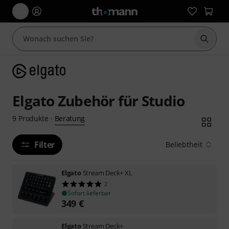
Suche 
Elgato Zubehör für Studio
Beratung
9
Produkte
·
Filter
Beliebtheit
Elgato
Stream Deck+ XL
2
Sofort lieferbar
349
€
Elgato
Stream Deck+