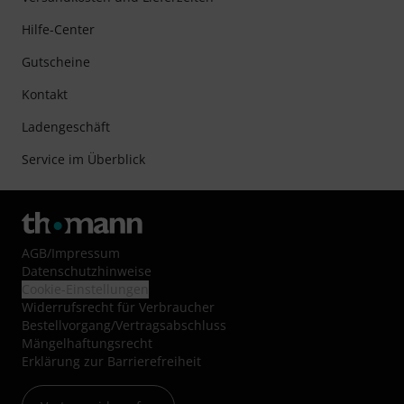
Hilfe-Center
Gutscheine
Kontakt
Ladengeschäft
Service im Überblick
AGB
/
Impressum
Datenschutzhinweise
Cookie-Einstellungen
Widerrufsrecht für Verbraucher
Bestellvorgang/Vertragsabschluss
Mängelhaftungsrecht
Erklärung zur Barrierefreiheit