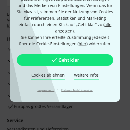
und das Merken von Einstellungen. Wenn das für
Sie okay ist, stimmen Sie der Nutzung von Cookies
Bezahlen Sie vertraulich und sicher per Nachnahme,
für Präferenzen, Statistiken und Marketing
Vorkasse, PayPal, Amazon Pay,
Klarna Sofort bezahlen
,
einfach durch einen Klick auf „Geht klar“ zu (
alle
Klarna Ratenzahlung
oder Kreditkarte.
anzeigen
).
Sie können Ihre erteilte Zustimmung jederzeit
Ihre Vorteile
über die Cookie-Einstellungen (
hier
) widerrufen.
3 Jahre Thomann Garantie
Geht klar
30 Tage Money-Back-Garantie
Reparaturservice
Cookies ablehnen
Weitere Infos
Beratung durch Fachexperten
·
Impressum
Datenschutzhinweise
Zufriedenheitsgarantie
Europas größtes Versandlager
Service
Versandkosten und Lieferzeiten