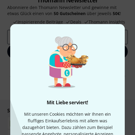
Thomann Newsletter
Abonniere den Thomann Newsletter und gewinne mit
etwas Glück einen von
50 Gutscheinen
über jeweils
50€
!
Inspirierende Beiträge
Deals
Thomann Insights
E-Mail-Adresse
*
Jetzt anmelden
Mit Klick auf „Jetzt anmelden“ stimmen Sie dem Erhalt von E-Mail-
Werbung und einer Messung des E-Mail-Nutzungsverhaltens zu. Die
Abmeldung ist jederzeit möglich. Weitere Informationen finden Sie in
unseren
Datenschutzhinweisen
.
* Pflichtfeld
Mit Liebe serviert!
Sicher einkaufen & bezahlen
Mit unseren Cookies möchten wir Ihnen ein
fluffiges Einkaufserlebnis mit allem was
dazugehört bieten. Dazu zählen zum Beispiel
passende Angebote, personalisierte Anzeigen