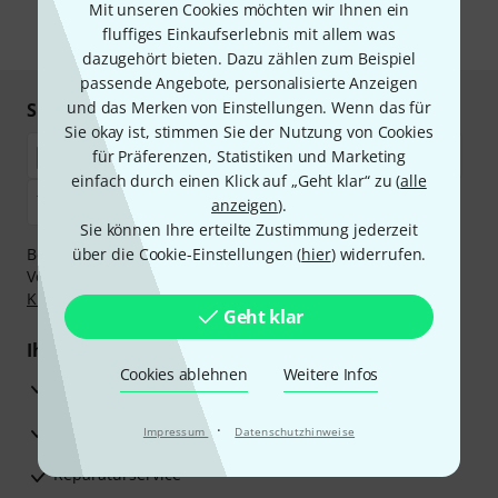
Mit unseren Cookies möchten wir Ihnen ein
fluffiges Einkaufserlebnis mit allem was
* Pflichtfeld
dazugehört bieten. Dazu zählen zum Beispiel
passende Angebote, personalisierte Anzeigen
und das Merken von Einstellungen. Wenn das für
Sicher einkaufen & bezahlen
Sie okay ist, stimmen Sie der Nutzung von Cookies
für Präferenzen, Statistiken und Marketing
einfach durch einen Klick auf „Geht klar“ zu (
alle
anzeigen
).
Sie können Ihre erteilte Zustimmung jederzeit
Bezahlen Sie vertraulich und sicher per Nachnahme,
über die Cookie-Einstellungen (
hier
) widerrufen.
Vorkasse, PayPal, Amazon Pay,
Klarna Sofort bezahlen
,
Klarna Ratenzahlung
oder Kreditkarte.
Geht klar
Ihre Vorteile
Cookies ablehnen
Weitere Infos
3 Jahre Thomann Garantie
30 Tage Money-Back-Garantie
·
Impressum
Datenschutzhinweise
Reparaturservice