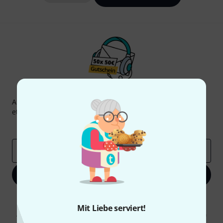
Thomann Newsletter
Abonniere den Thomann Newsletter und gewinne mit
etwas Glück einen von
50 Gutscheinen
über jeweils
50€
!
Inspirierende Beiträge
Deals
Thomann Insights
E-Mail-Adresse
*
Jetzt anmelden
Mit Klick auf „Jetzt anmelden“ stimmen Sie dem Erhalt von E-Mail-
Werbung und einer Messung des E-Mail-Nutzungsverhaltens zu. Die
Mit Liebe serviert!
Abmeldung ist jederzeit möglich. Weitere Informationen finden Sie in
unseren
Datenschutzhinweisen
.