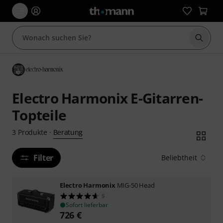
Suche 
Electro Harmonix E-Gitarren-
Topteile
Beratung
3
Produkte
·
Filter
Beliebtheit
Electro Harmonix
MIG-50 Head
5
Sofort lieferbar
726
€