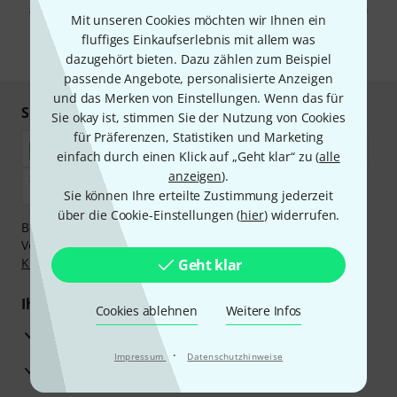
Abmeldung ist jederzeit möglich. Weitere Informationen finden Sie in
Mit unseren Cookies möchten wir Ihnen ein
unseren
Datenschutzhinweisen
.
fluffiges Einkaufserlebnis mit allem was
* Pflichtfeld
dazugehört bieten. Dazu zählen zum Beispiel
passende Angebote, personalisierte Anzeigen
und das Merken von Einstellungen. Wenn das für
Sicher einkaufen & bezahlen
Sie okay ist, stimmen Sie der Nutzung von Cookies
für Präferenzen, Statistiken und Marketing
einfach durch einen Klick auf „Geht klar“ zu (
alle
anzeigen
).
Sie können Ihre erteilte Zustimmung jederzeit
über die Cookie-Einstellungen (
hier
) widerrufen.
Bezahlen Sie vertraulich und sicher per Nachnahme,
Vorkasse, PayPal, Amazon Pay,
Klarna Sofort bezahlen
,
Klarna Ratenzahlung
oder Kreditkarte.
Geht klar
Ihre Vorteile
Cookies ablehnen
Weitere Infos
3 Jahre Thomann Garantie
·
Impressum
Datenschutzhinweise
30 Tage Money-Back-Garantie