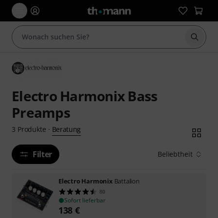
Suche 
Electro Harmonix Bass
Preamps
Beratung
3
Produkte
·
Filter
Beliebtheit
Electro Harmonix
Battalion
80
Sofort lieferbar
138
€